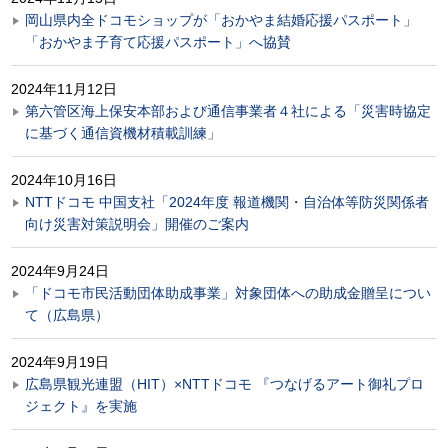
岡山県内全ドコモショップが「おかやま結婚応援パスポート」
「おかやま子育て応援パスポート」へ協賛
2024年11月12日
第六管区海上保安本部および通信事業者４社による「災害時協定
に基づく通信資機材積載訓練」
2024年10月16日
NTTドコモ 中国支社「2024年度 報道機関・自治体等防災関係者
向け災害対策説明会」開催のご案内
2024年9月24日
「ドコモ市民活動団体助成事業」対象団体への助成金贈呈につい
て（広島県）
2024年9月19日
広島県観光連盟（HIT）×NTTドコモ 『つなげるアート御礼プロ
ジェクト』を実施