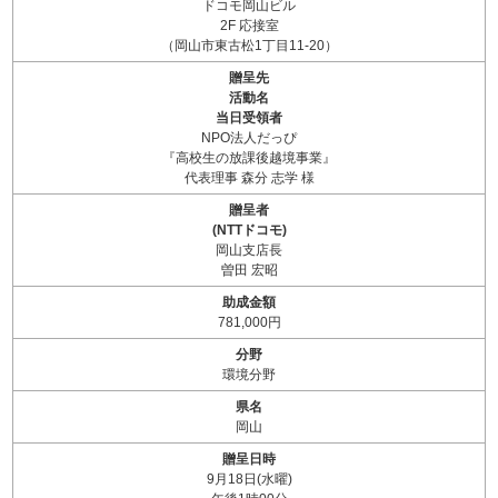
ドコモ岡山ビル
2F 応接室
（岡山市東古松1丁目11-20）
贈呈先
活動名
当日受領者
NPO法人だっぴ
『高校生の放課後越境事業』
代表理事 森分 志学 様
贈呈者
(NTTドコモ)
岡山支店長
曽田 宏昭
助成金額
781,000円
分野
環境分野
県名
岡山
贈呈日時
9月18日(水曜)