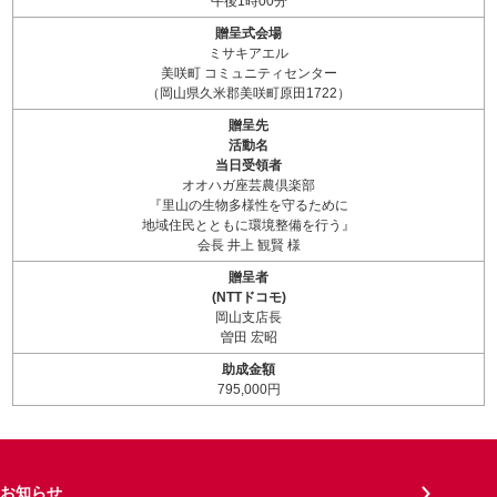
午後1時00分
贈呈式会場
ミサキアエル
美咲町 コミュニティセンター
（岡山県久米郡美咲町原田1722）
贈呈先
活動名
当日受領者
オオハガ座芸農倶楽部
『里山の生物多様性を守るために
地域住民とともに環境整備を行う』
会長 井上 観賢 様
贈呈者
(NTTドコモ)
岡山支店長
曽田 宏昭
助成金額
795,000円
お知らせ