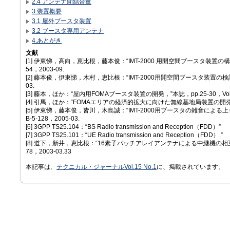
2.4 アンテナ間結合量
3.装置概要
3.1 屋外ブースタ装置
3.2 ブースタ専用アンテナ
4.あとがき
文献
[1] 伊東悌，高向，恵比根，藤本俊：“IMT-2000 用開空間ブースタ装置の構
54，2003-09.
[2] 藤本俊，伊東悌，木村，恵比根：“IMT-2000用開空間ブースタ装置の検証，
03.
[3] 藤本，ほか：“屋内用FOMAブースタ装置の開発，”本誌，pp.25-30，Vol.13
[4] 引馬，ほか：“FOMAエリアの経済的拡大に向けた無線基地局装置の開発，”本誌，p
[5] 伊東悌，藤本俊，皆川，木島誠：“IMT-2000用ブースタの雑音による
B-5-128，2005-03.
[6] 3GPP TS25.104：“BS Radio transmission and Reception（FDD）”
[7] 3GPP TS25.101：“UE Radio transmission and Reception（FDD）.”
[8] 道下，新井，恵比根：“16素子パッチアレイアンテナによる中継機の相互
78，2003-03.33
本記事は、
テクニカル・ジャーナルVol.15 No.1
に、掲載されています。