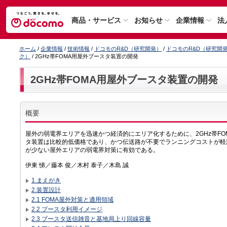
商品・サービス
お知らせ
企業情報
法
ホーム
/
企業情報
/
技術情報
/
ドコモのR&D（研究開発）
/
ドコモのR&D（研究開
ク）
/ 2GHz帯FOMA用屋外ブースタ装置の開発
2GHz帯FOMA用屋外ブースタ装置の開発
概要
屋外の弱電界エリアを迅速かつ経済的にエリア化するために、2GHz帯F
タ装置は比較的低価格であり、かつ伝送路が不要でランニングコストが軽
が少ない屋外エリアの弱電界対策に有効である。
伊東 悌／藤本 俊／木村 泰子／木島 誠
1.まえがき
2.装置設計
2.1 FOMA屋外対策と適用領域
2.2 ブースタ利用イメージ
2.3 ブースタ送信雑音と基地局上り回線容量