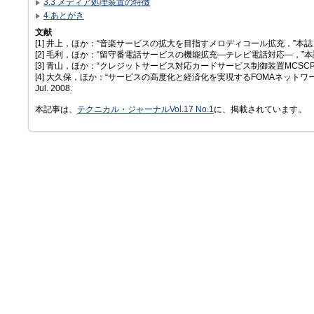
3.3 メディア処理装置の特徴
4.あとがき
文献
[1] 井上，ほか：“音楽サービスの拡大を目指すメロディコール拡充，”本誌，Vol.16，
[2] 毛利，ほか：“留守番電話サービスの機能拡充—テレビ電話対応—，”本誌，Vol.1
[3] 青山，ほか：“クレジットサービス対応カードサービス制御装置MCSCP，”本誌，V
[4] 大久保，ほか：“サービスの高度化と経済化を実現するFOMAネットワークのIP
Jul. 2008.
本記事は、
テクニカル・ジャーナルVol.17 No.1
に、掲載されています。