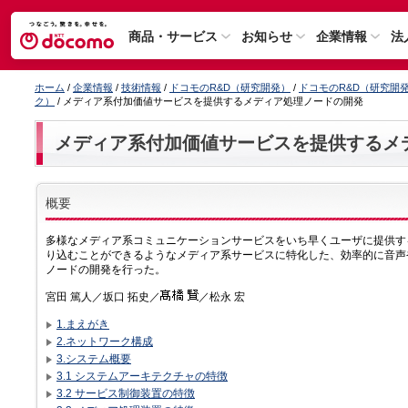
商品・サービス
お知らせ
企業情報
法
ホーム
/
企業情報
/
技術情報
/
ドコモのR&D（研究開発）
/
ドコモのR&D（研究開
ク）
/ メディア系付加価値サービスを提供するメディア処理ノードの開発
メディア系付加価値サービスを提供するメ
概要
多様なメディア系コミュニケーションサービスをいち早くユーザに提供す
り込むことができるようなメディア系サービスに特化した、効率的に音声
ノードの開発を行った。
宮田 篤人／坂口 拓史／
／松永 宏
1.まえがき
2.ネットワーク構成
3.システム概要
3.1 システムアーキテクチャの特徴
3.2 サービス制御装置の特徴