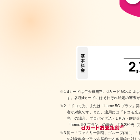
dカードは年会費無料、dカード GOLD Uは年
す。各種dカードにはそれぞれ所定の審査
「ドコモ光」または「home 5G プラン」
者が対象です。また、適用には「ドコモ光」ま
光」の場合、プロバイダ込・1ギガ・解約金（戸
「home 5G プラン」の場合、月5,280
同一「ファミリー割引」グループ内に、「
の対象料金プランを契約する各回線に対し