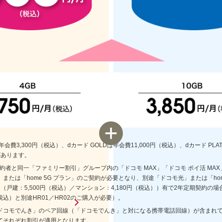
会費3,300円（税込）、dカード GOLDは年会費11,000円（税込）、dカード PLA
があります。
契約者と同一「ファミリー割引」グループ内の「ドコモ MAX」「ドコモ ポイ活 MAX」「
たは「home 5G プラン」のご契約が必要となり、別途「ドコモ光」または「ho
建：5,500円（税込）／マンション：4,180円（税込））有で2年定期契約の場合月
円（税込）と別途HR01／HR02のご購入が必要）。
ドコモでんき」のペア回線（「ドコモでんき」と対になる携帯電話回線）が含まれ
てそれぞれ割引が適用となります。