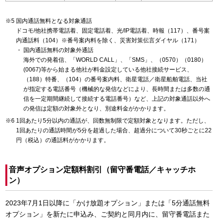
国内通話無料となる対象通話
ドコモ/他社携帯電話着、固定電話着、光/IP電話着、時報（117）、番号案
内通話料（104）※番号案内料を除く、災害対策伝言ダイヤル（171）
国内通話無料の対象外通話
海外での発着信、「WORLD CALL」、「SMS」、（0570）（0180）
(0067)等から始まる他社が料金設定している他社接続サービス、
（188）特番、（104）の番号案内料、衛星電話／衛星船舶電話、当社
が指定する電話番号（機械的な発信などにより、長時間または多数の通
信を一定期間継続して接続する電話番号）など、上記の対象通話以外へ
の発信は定額の対象外となり、別途料金がかかります。
1回あたり5分以内の通話が、回数無制限で定額対象となります。ただし、
1回あたりの通話時間が5分を超過した場合、超過分について30秒ごとに22
円（税込）の通話料がかかります。
音声オプション定額料割引（留守番電話／キャッチホ
ン）
2023年7月1日以降に「かけ放題オプション」または「5分通話無料
オプション」を新たに申込み、ご契約と同月内に、留守番電話また