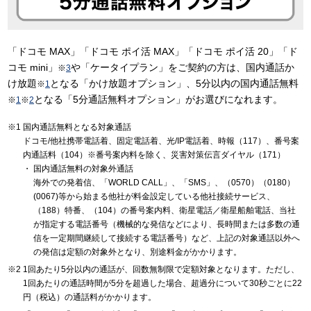
「ドコモ MAX」「ドコモ ポイ活 MAX」「ドコモ ポイ活 20」「ド
コモ mini」
や「ケータイプラン」をご契約の方は、国内通話か
※
3
け放題
となる「かけ放題オプション」、5分以内の国内通話無料
※
1
となる「5分通話無料オプション」がお選びになれます。
※
1
※
2
国内通話無料となる対象通話
ドコモ/他社携帯電話着、固定電話着、光/IP電話着、時報（117）、番号案
内通話料（104）※番号案内料を除く、災害対策伝言ダイヤル（171）
国内通話無料の対象外通話
海外での発着信、「WORLD CALL」、「SMS」、（0570）（0180）
(0067)等から始まる他社が料金設定している他社接続サービス、
（188）特番、（104）の番号案内料、衛星電話／衛星船舶電話、当社
が指定する電話番号（機械的な発信などにより、長時間または多数の通
信を一定期間継続して接続する電話番号）など、上記の対象通話以外へ
の発信は定額の対象外となり、別途料金がかかります。
1回あたり5分以内の通話が、回数無制限で定額対象となります。ただし、
1回あたりの通話時間が5分を超過した場合、超過分について30秒ごとに22
円（税込）の通話料がかかります。