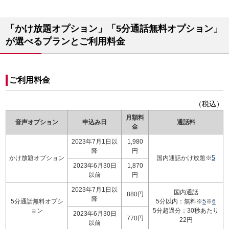
「かけ放題オプション」「5分通話無料オプション」
が選べるプランとご利用料金
ご利用料金
（税込）
月額料
音声オプション
申込み日
通話料
金
2023年7月1日以
1,980
降
円
かけ放題オプション
国内通話かけ放題※
5
2023年6月30日
1,870
以前
円
2023年7月1日以
国内通話
880円
降
5分通話無料オプシ
5分以内：無料※
5
※
6
ョン
5分超過分：30秒あたり
2023年6月30日
770円
22円
以前