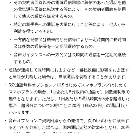
その契約者回線以外の電気通信回線に着信のあった通話を他
の電気通信回線に転送する等により、その契約者回線を使用
して他人の通信を媒介するもの。
特定の相手先への通話を大量に行うこと等により、他人から
利益を得ているもの。
一方的な発信又は機械的な発信等により一定時間内に長時間
又は多数の通信等を一定期間継続するもの。
音声ガイダンスへの一方的又は長時間の通信を一定期間継続
するもの。
通話が連続して長時間におよぶなど、当社設備に影響をおよぼす
と当社が判断した場合は、当該通話を切断することがあります。
5分通話無料オプション／U15はじめてスマホプラン／はじめて
スマホプランの場合、1回あたり5分以内の通話が、回数無制限で
無料となります。ただし、1回あたりの通話時間が5分を超過した
場合、超過分について30秒ごとに20円（税込22円）の通話料が
かかります。
音声オプションご契約回線からの発信で、次のいずれかに該当す
ると当社が判断した場合は、国内通話定額の対象外となり、20円