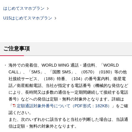

はじめてスマホプラン

U15はじめてスマホプラン
ご注意事項
海外での発着信、WORLD WING 通話・通信料、「WORLD
CALL」、「SMS」、「国際 SMS」、（0570）（0180）等の他
社接続サービス、（188）特番、（104）の番号案内料、衛星電
話／衛星船舶電話、当社が指定する電話番号（機械的な発信など
により、長時間又は多数の通信を一定期間継続して接続する電話
番号）などへの発信は定額・無料の対象外となります。詳細は
「
定額通話対象外番号について（PDF形式：182KB）
」をご確
認ください。
また、次のいずれかに該当すると当社が判断した場合は、当該通
信は定額・無料の対象外となります。