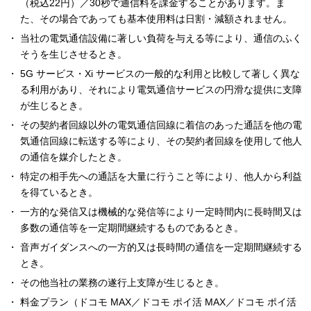
（税込22円）／30秒で通信料を課金することがあります。ま
た、その場合であっても基本使用料は日割・減額されません。
当社の電気通信設備に著しい負荷を与える等により、通信のふく
そうを生じさせるとき。
5G サービス・Xi サービスの一般的な利用と比較して著しく異な
る利用があり、それにより電気通信サービスの円滑な提供に支障
が生じるとき。
その契約者回線以外の電気通信回線に着信のあった通話を他の電
気通信回線に転送する等により、その契約者回線を使用して他人
の通信を媒介したとき。
特定の相手先への通話を大量に行うこと等により、他人から利益
を得ているとき。
一方的な発信又は機械的な発信等により一定時間内に長時間又は
多数の通信等を一定期間継続するものであるとき。
音声ガイダンスへの一方的又は長時間の通信を一定期間継続する
とき。
その他当社の業務の遂行上支障が生じるとき。
料金プラン（ドコモ MAX／ドコモ ポイ活 MAX／ドコモ ポイ活