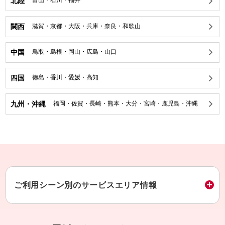
北陸
富山
・
石川
・
福井
関西
滋賀
・
京都
・
大阪
・
兵庫
・
奈良
・
和歌山
中国
鳥取
・
島根
・
岡山
・
広島
・
山口
四国
徳島
・
香川
・
愛媛
・
高知
九州・沖縄
福岡
・
佐賀
・
長崎
・
熊本
・
大分
・
宮崎
・
鹿児島
・
沖縄
ご利用シーン別のサービスエリア情報