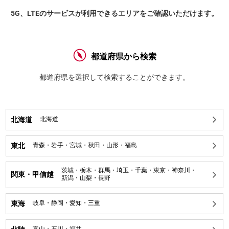
5G、LTEのサービスが利用できるエリアをご確認いただけます。
都道府県から検索
都道府県を選択して検索することができます。
北海道
北海道
東北
青森
・
岩手
・
宮城
・
秋田
・
山形
・
福島
茨城
・
栃木
・
群馬
・
埼玉
・
千葉
・
東京
・
神奈川
・
関東・甲信越
新潟
・
山梨
・
長野
東海
岐阜
・
静岡
・
愛知
・
三重