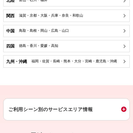
北陸
富山
・
石川
・
福井
関西
滋賀
・
京都
・
大阪
・
兵庫
・
奈良
・
和歌山
中国
鳥取
・
島根
・
岡山
・
広島
・
山口
四国
徳島
・
香川
・
愛媛
・
高知
九州・沖縄
福岡
・
佐賀
・
長崎
・
熊本
・
大分
・
宮崎
・
鹿児島
・
沖縄
ご利用シーン別のサービスエリア情報