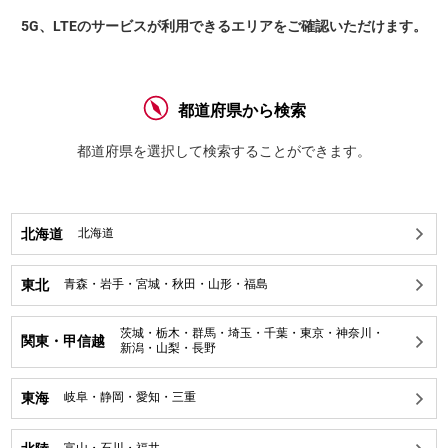
5G、LTEのサービスが利用できるエリアをご確認いただけます。
都道府県から検索
都道府県を選択して検索することができます。
北海道
北海道
東北
青森
・
岩手
・
宮城
・
秋田
・
山形
・
福島
茨城
・
栃木
・
群馬
・
埼玉
・
千葉
・
東京
・
神奈川
・
関東・甲信越
新潟
・
山梨
・
長野
東海
岐阜
・
静岡
・
愛知
・
三重