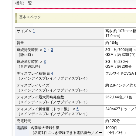
機能一覧
基本スペック
サイズ
1
高さ 約 107mm×幅
17.0mm）
質量
約 104g
連続待受時間
2
3
3G：約 700時間
（静止時）
GSM：約 320時間
連続通話時間
3
3G：約 230分
（音声通話時）
GSM：約 200分
ディスプレイ種類
4
フルワイドQVGA 
（メインディスプレイ／サブディスプレイ）
ディスプレイサイズ
約 2.9インチ／約 
（メインディスプレイ／サブディスプレイ）
ディスプレイ最大同時発色数
262,144色／1色
（メインディスプレイ／サブディスプレイ）
ディスプレイ解像度（ドット数）
5
240×427ドット／
（メインディスプレイ／サブディスプレイ）
充電時間
約 120分
電話帳
名前最大登録件数
1000件
（名前1件につき登録できる電話番号／メー
（4件／3件）