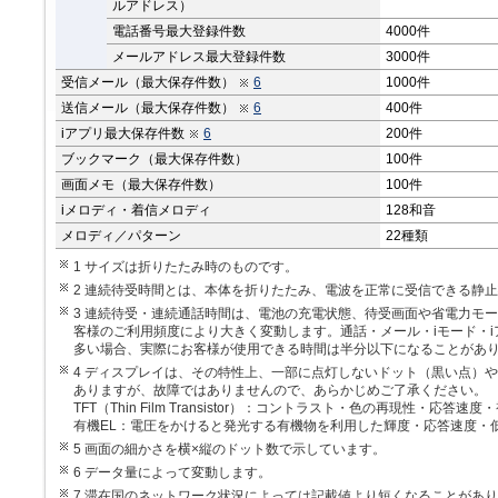
ルアドレス）
電話番号最大登録件数
4000件
メールアドレス最大登録件数
3000件
受信メール（最大保存件数）
6
1000件
送信メール（最大保存件数）
6
400件
iアプリ最大保存件数
6
200件
ブックマーク（最大保存件数）
100件
画面メモ（最大保存件数）
100件
iメロディ・着信メロディ
128和音
メロディ／パターン
22種類
1 サイズは折りたたみ時のものです。
2 連続待受時間とは、本体を折りたたみ、電波を正常に受信できる静
3 連続待受・連続通話時間は、電池の充電状態、待受画面や省電力モ
客様のご利用頻度により大きく変動します。通話・メール・iモード・
多い場合、実際にお客様が使用できる時間は半分以下になることがあ
4 ディスプレイは、その特性上、一部に点灯しないドット（黒い点）
ありますが、故障ではありませんので、あらかじめご了承ください。
TFT（Thin Film Transistor）
：コントラスト・色の再現性・応答速度・
有機EL
：電圧をかけると発光する有機物を利用した輝度・応答速度・
5 画面の細かさを横×縦のドット数で示しています。
6 データ量によって変動します。
7 滞在国のネットワーク状況によっては記載値より短くなることがあ