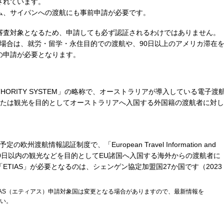
されています。
ム、サイパンへの渡航にも事前申請が必要です。
審査対象となるため、申請しても必ず認証されるわけではありません。
い場合は、就労・留学・永住目的での渡航や、90日以上のアメリカ滞在
の申請が必要となります。
L AUTHORITY SYSTEM」の略称で、オーストラリアが導入している電子渡
または観光を目的としてオーストラリアへ入国する外国籍の渡航者に対し
欧州渡航情報認証制度で、「European Travel Information and
の略称です。90日以内の観光などを目的としてEU諸国へ入国する海外からの渡航者に
TIAS」が必要となるのは、シェンゲン協定加盟国27か国です（2023
IAS（エティアス）申請対象国は変更となる場合がありますので、最新情報を
さい。