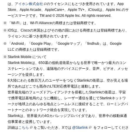
は、
アイホン株式会社
のライセンスにもとづき使用されています。App
Store、Apple Arcade、AppleCare+、Apple TV+、iCloudは、Apple Inc.のサ
ービスマークです。TM and © 2026 Apple Inc.
All rights reserved.
「Wi-Fi」は、Wi-Fi Allianceの商標または登録商標です。
iOSは、Ciscoの米国およびその他の国における商標または登録商標であり、
ライセンスに基づき使用されています。
「Android」「Google Play」「Googleマップ」「findhub」は、Google
LLC の商標または登録商標です。
Starlink Mobile について
Starlink Mobileは、650基の低軌道衛星からなる世界で唯一かつ最大のコン
ステレーションであり、遠隔地のデバイスにデータ、音声、ビデオ、メッセ
ージングを提供します。
6大陸にわたる数百万人のユーザーをつなぐStarlinkの衛星は、空が見える場
所であればどこでも既存のLTE対応携帯電話と連動します。
世界最先端のフェーズドアレイアンテナを搭載したStarlinkの衛星は、宇宙
で携帯電話基地局のように機能し、レーザー通信を通じてStarlinkネットワ
ークが地球上のあらゆる地点とシームレスに接続することで、ローミングパ
ートナーとのネットワーク統合を実現しています。
Starlinkは、世界最大の4Gカバレッジプロバイダであり、世界中の移動体通
信事業者と提携しています。
詳細は
こちら
をご覧いただき、Xでは
@Starlink
をフォローしてくださ