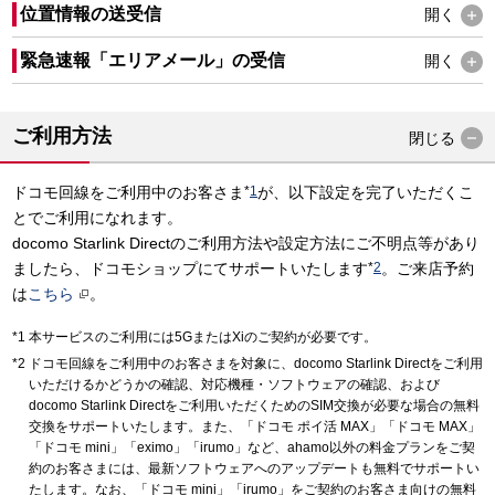
位置情報の送受信
開く
緊急速報「エリアメール」の受信
開く
ご利用方法
閉じる
ドコモ回線をご利用中のお客さま
*
1
が、以下設定を完了いただくこ
とでご利用になれます。
docomo Starlink Directのご利用方法や設定方法にご不明点等があり
ましたら、ドコモショップにてサポートいたします
*
2
。ご来店予約
は
こちら
。
本サービスのご利用には5GまたはXiのご契約が必要です。
ドコモ回線をご利用中のお客さまを対象に、docomo Starlink Directをご利用
いただけるかどうかの確認、対応機種・ソフトウェアの確認、および
docomo Starlink Directをご利用いただくためのSIM交換が必要な場合の無料
交換をサポートいたします。また、「ドコモ ポイ活 MAX」「ドコモ MAX」
「ドコモ mini」「eximo」「irumo」など、ahamo以外の料金プランをご契
約のお客さまには、最新ソフトウェアへのアップデートも無料でサポートい
たします。なお、「ドコモ mini」「irumo」をご契約のお客さま向けの無料