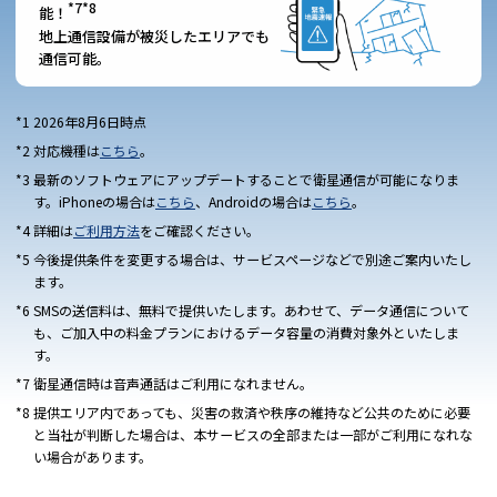
*7*8
能！
地上通信設備が被災したエリアでも
通信可能。
2026年8月6日時点
対応機種は
こちら
。
最新のソフトウェアにアップデートすることで衛星通信が可能になりま
す。iPhoneの場合は
こちら
、Androidの場合は
こちら
。
詳細は
ご利用方法
をご確認ください。
今後提供条件を変更する場合は、サービスページなどで別途ご案内いたし
ます。
SMSの送信料は、無料で提供いたします。あわせて、データ通信について
も、ご加入中の料金プランにおけるデータ容量の消費対象外といたしま
す。
衛星通信時は音声通話はご利用になれません。
提供エリア内であっても、災害の救済や秩序の維持など公共のために必要
と当社が判断した場合は、本サービスの全部または一部がご利用になれな
い場合があります。