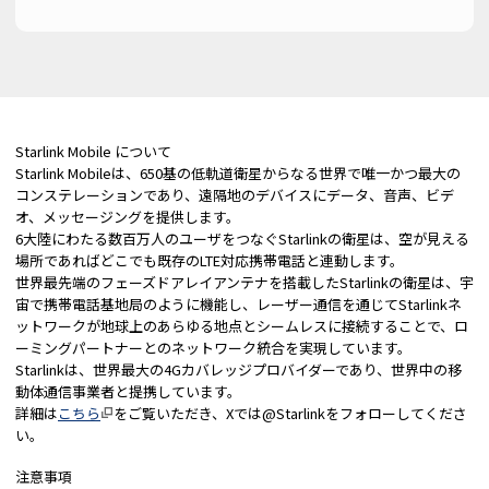
Starlink Mobile について
Starlink Mobileは、650基の低軌道衛星からなる世界で唯一かつ最大の
コンステレーションであり、遠隔地のデバイスにデータ、音声、ビデ
オ、メッセージングを提供します。
6大陸にわたる数百万人のユーザをつなぐStarlinkの衛星は、空が見える
場所であればどこでも既存のLTE対応携帯電話と連動します。
世界最先端のフェーズドアレイアンテナを搭載したStarlinkの衛星は、宇
宙で携帯電話基地局のように機能し、レーザー通信を通じてStarlinkネ
ットワークが地球上のあらゆる地点とシームレスに接続することで、ロ
ーミングパートナーとのネットワーク統合を実現しています。
Starlinkは、世界最大の4Gカバレッジプロバイダーであり、世界中の移
動体通信事業者と提携しています。
詳細は
こちら
をご覧いただき、Xでは@Starlinkをフォローしてくださ
い。
注意事項