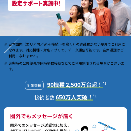
日本国内（エリア内／Wi-Fi接続下を除く）の遮蔽物がない屋外でご利用に
なれます。対応機種・対応アプリで、データ通信可能です。音声通話はご
利用になれません。
災害時の公共優先や同時多数接続などでご利用制限される場合がございま
す。
90機種 2,500万台超！
*1
対象機種
650万人突破！
*1
接続者数
圏外でもメッセージが届く
圏外でのメッセージ送受信に加え、
対応アプリでのデータ通信も可能！