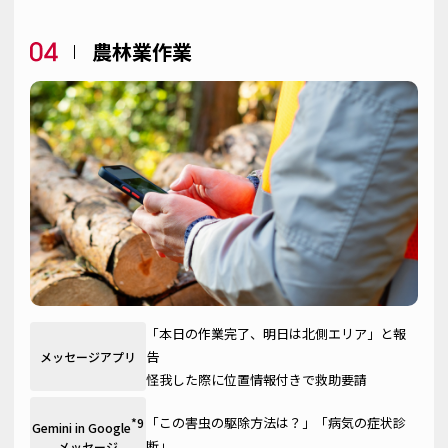
農林業作業
「本日の作業完了、明日は北側エリア」と報
告
メッセージアプリ
怪我した際に位置情報付きで救助要請
「この害虫の駆除方法は？」「病気の症状診
*9
Gemini in Google
断」
メッセージ