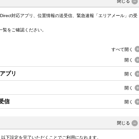
閉じる
link Direct対応アプリ、位置情報の送受信、緊急速報「エリアメール」の受
アプリは、一覧をご確認ください。
すべて
開く
開く
 対応アプリ
開く
開く
受信
開く
閉じる
、以下設定を完了いただくことでご利用になれます。