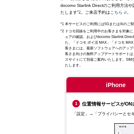
docomo Starlink Direc
たします
*
2
。ご来店予約は
こちら
。
本サービスのご利用には5GまたはXiのご
ドコモ回線をご利用中のお客さまを対象に、doc
ェアの確認、およびdocomo Starlin
た、「ドコモ ポイ活 MAX」「ドコモ MAX
客さまには、最新ソフトウェアへのアップデー
客さま向けの無料アップデートサポートは
スサイトにて別途ご案内いたします。SI
たします。
iPhone
1
位置情報サービスがON
「設定」→「プライバシーとセ