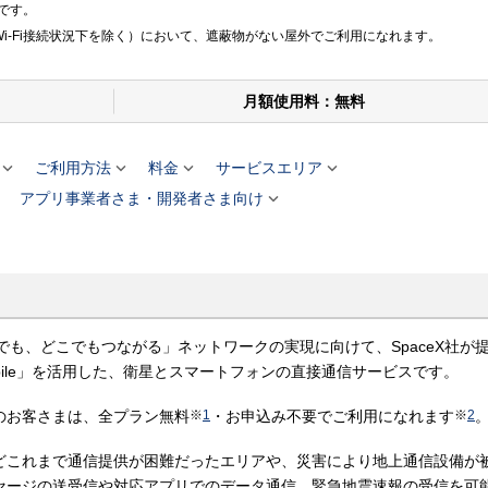
です。
Wi-Fi接続状況下を除く）において、遮蔽物がない屋外でご利用になれます。
月額使用料：無料




ご利用方法
料金
サービスエリア


アプリ事業者さま・開発者さま向け
t」は、「いつでも、どこでもつながる」ネットワークの実現に向けて、SpaceX社が
 Mobile」を活用した、衛星とスマートフォンの直接通信サービスです。
のお客さまは、全プラン無料
※
1
・お申込み不要でご利用になれます
※
2
どこれまで通信提供が困難だったエリアや、災害により地上通信設備が
セージの送受信や対応アプリでのデータ通信、緊急地震速報の受信を可