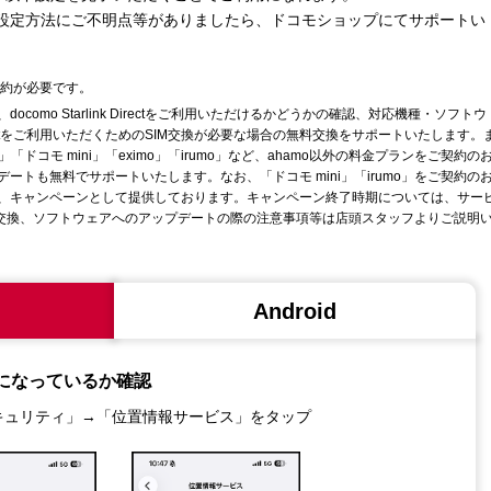
tのご利用方法や設定方法にご不明点等がありましたら、ドコモショップにてサポートい
契約が必要です。
omo Starlink Directをご利用いただけるかどうかの確認、対応機種・ソフトウ
k Directをご利用いただくためのSIM交換が必要な場合の無料交換をサポートいたします。
」「ドコモ mini」「eximo」「irumo」など、ahamo以外の料金プランをご契約の
トも無料でサポートいたします。なお、「ドコモ mini」「irumo」をご契約の
、キャンペーンとして提供しております。キャンペーン終了時期については、サー
M交換、ソフトウェアへのアップデートの際の注意事項等は店頭スタッフよりご説明
Android
になっているか確認
キュリティ」→「位置情報サービス」をタップ