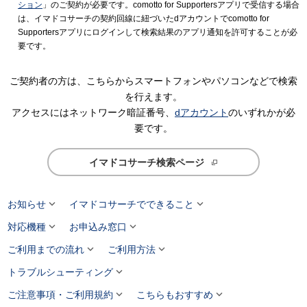
ション
」のご契約が必要です。comotto for Supportersアプリで受信する場合
は、イマドコサーチの契約回線に紐づいたdアカウントでcomotto for
Supportersアプリにログインして検索結果のアプリ通知を許可することが必
要です。
ご契約者の方は、こちらからスマートフォンやパソコンなどで検索
を行えます。
アクセスにはネットワーク暗証番号、
dアカウント
のいずれかが必
要です。
イマドコサーチ検索ページ


お知らせ
イマドコサーチでできること


対応機種
お申込み窓口


ご利用までの流れ
ご利用方法

トラブルシューティング


ご注意事項・ご利用規約
こちらもおすすめ