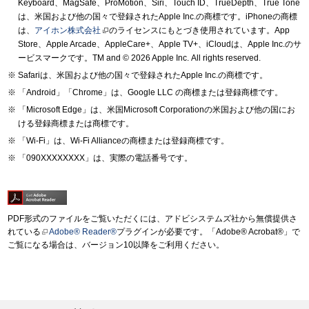
Keyboard、MagSafe、ProMotion、Siri、Touch ID、TrueDepth、True Tone
は、米国および他の国々で登録されたApple Inc.の商標です。iPhoneの商標
は、
アイホン株式会社
のライセンスにもとづき使用されています。App
Store、Apple Arcade、AppleCare+、Apple TV+、iCloudは、Apple Inc.のサ
ービスマークです。TM and © 2026 Apple Inc.
All rights reserved.
Safariは、米国および他の国々で登録されたApple Inc.の商標です。
「Android」「Chrome」は、Google LLC の商標または登録商標です。
「Microsoft Edge」は、米国Microsoft Corporationの米国および他の国にお
ける登録商標または商標です。
「Wi-Fi」は、Wi-Fi Allianceの商標または登録商標です。
「090XXXXXXXX」は、実際の電話番号です。
PDF形式のファイルをご覧いただくには、アドビシステムズ社から無償提供さ
れている
Adobe® Reader®
プラグインが必要です。「Adobe® Acrobat®」で
ご覧になる場合は、バージョン10以降をご利用ください。