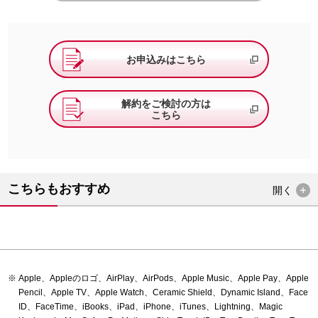
お申込みはこちら
解約をご検討の方は
こちら
こちらもおすすめ
開く
Apple、Appleのロゴ、AirPlay、AirPods、Apple Music、Apple Pay、Apple
Pencil、Apple TV、Apple Watch、Ceramic Shield、Dynamic Island、Face
ID、FaceTime、iBooks、iPad、iPhone、iTunes、Lightning、Magic