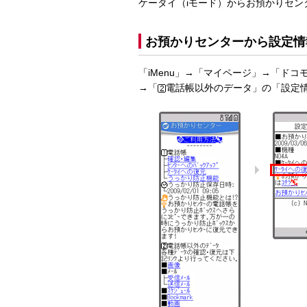
ケータイ（iモード）からお預かりセ
お預かりセンターから設定情
「iMenu」→「マイページ」→「ド
→「
電話帳以外のデータ」の「設定