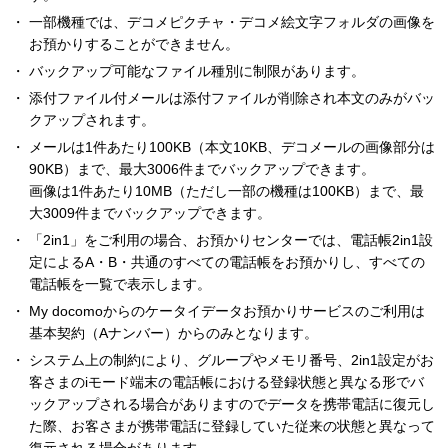
一部機種では、デコメピクチャ・デコメ絵文字フォルダの画像を
お預かりすることができません。
バックアップ可能なファイル種別に制限があります。
添付ファイル付メールは添付ファイルが削除され本文のみがバッ
クアップされます。
メールは1件あたり100KB（本文10KB、デコメールの画像部分は
90KB）まで、最大3006件までバックアップできます。
画像は1件あたり10MB（ただし一部の機種は100KB）まで、最
大3009件までバックアップできます。
「2in1」をご利用の場合、お預かりセンターでは、電話帳2in1設
定によるA・B・共通のすべての電話帳をお預かりし、すべての
電話帳を一覧で表示します。
My docomoからのケータイデータお預かりサービスのご利用は
基本契約（Aナンバー）からのみとなります。
システム上の制約により、グループやメモリ番号、2in1設定がお
客さまのiモード端末の電話帳における登録状態と異なる形でバ
ックアップされる場合がありますのでデータを携帯電話に復元し
た際、お客さまが携帯電話に登録していた従来の状態と異なって