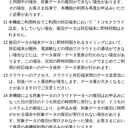
と同期中の場合、対象データの復旧ができない場合があります。
その場合、お客さま自身で、本機能の利用を再度お申込みいただ
く必要があります。
本機能ご利用時点でご利用の対応端末において「ドコモクラウド
設定」をしていない場合、復旧データは対応端末に即時同期はさ
れません。
復旧データが端末データに即時同期されるタイミングにおいて、
対応端末が圏外、電源断などの理由でクラウドとの通信ができな
い場合などには、データ保存・データ更新が行われない場合があ
ります。この場合、次回の即時同期のタイミングでまとめてご利
用の対応端末へのデータ保存・データ更新が行われます。
クラウドへのアクセス、クラウドと対応端末間のデータ送受信に
は、別途パケット通信料が発生します。データ量が大きくなるこ
とがありますのでご注意ください。
本機能による対象データのクラウドデータへの復旧はお申込みに
なった日の翌日のドコモ所定の時間帯に実行しますが、ドコモの
システム上の都合により、お申込み後、対象データの復旧に時間
がかかる場合や対象データの復旧が実行されない場合がありま
す。対象データの復旧が実行されなかった場合、お客さまにおい
て再度の本機能利用の申込みが必要となります。