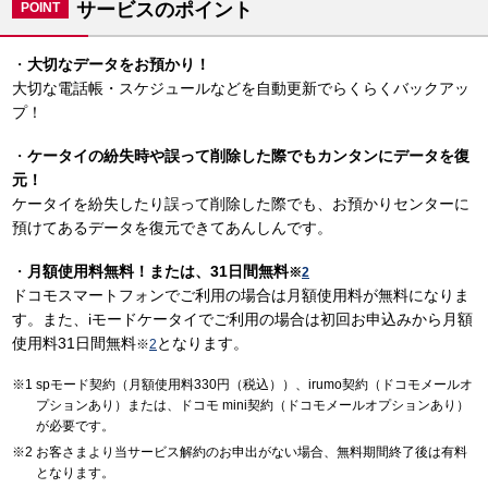
サービスのポイント
POINT
・
大切なデータをお預かり！
大切な電話帳・スケジュールなどを自動更新でらくらくバックアッ
プ！
・
ケータイの紛失時や誤って削除した際でもカンタンにデータを復
元！
ケータイを紛失したり誤って削除した際でも、お預かりセンターに
預けてあるデータを復元できてあんしんです。
・
月額使用料無料！または、31日間無料
※
2
ドコモスマートフォンでご利用の場合は月額使用料が無料になりま
す。また、iモードケータイでご利用の場合は初回お申込みから月額
使用料31日間無料
となります。
※
2
spモード契約（月額使用料330円（税込））、irumo契約（ドコモメールオ
プションあり）または、ドコモ mini契約（ドコモメールオプションあり）
が必要です。
お客さまより当サービス解約のお申出がない場合、無料期間終了後は有料
となります。