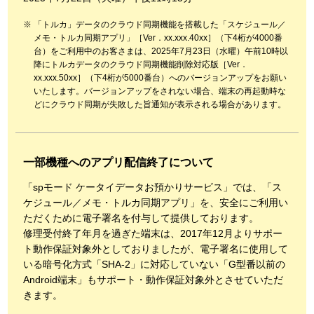
「トルカ」データのクラウド同期機能を搭載した「スケジュール／
メモ・トルカ同期アプリ」［Ver．xx.xxx.40xx］（下4桁が4000番
台）をご利用中のお客さまは、2025年7月23日（水曜）午前10時以
降にトルカデータのクラウド同期機能削除対応版［Ver．
xx.xxx.50xx］（下4桁が5000番台）へのバージョンアップをお願い
いたします。バージョンアップをされない場合、端末の再起動時な
どにクラウド同期が失敗した旨通知が表示される場合があります。
一部機種へのアプリ配信終了について
「spモード ケータイデータお預かりサービス」では、「ス
ケジュール／メモ・トルカ同期アプリ」を、安全にご利用い
ただくために電子署名を付与して提供しております。
修理受付終了年月を過ぎた端末は、2017年12月よりサポー
ト動作保証対象外としておりましたが、電子署名に使用して
いる暗号化方式「SHA-2」に対応していない「G型番以前の
Android端末」もサポート・動作保証対象外とさせていただ
きます。