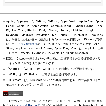
Apple、Appleのロゴ、AirPlay、AirPods、Apple Music、Apple Pay、Apple
Pencil、Apple TV、Apple Watch、Ceramic Shield、Dynamic Island、Face
ID、FaceTime、iBooks、iPad、iPhone、iTunes、Lightning、Magic
Keyboard、MagSafe、ProMotion、Siri、Touch ID、TrueDepth、True Tone
は、米国および他の国々で登録されたApple Inc.の商標です。iPhoneの商標
は、
アイホン株式会社
のライセンスにもとづき使用されています。App
Store、Apple Arcade、AppleCare+、Apple TV+、iCloudは、Apple Inc.のサ
ービスマークです。TM and © 2026 Apple Inc.
All rights reserved.
IOSは、Ciscoの米国およびその他の国における商標または登録商標であり、
ライセンスに基づき使用されています。
「Android」「Google」は、Google LLC の商標または登録商標です。
「Wi-Fi」は、Wi-Fi Allianceの商標または登録商標です。
「Bluetooth」は、Bluetooth SIG,Inc.の登録商標であり、株式会社NTTドコ
モはライセンスを受けて使用しております。
PDF形式のファイルをご覧いただくには、アドビシステムズ社から無償提供さ
れている
Adobe® Reader®
プラグインが必要です。「Adobe® Acrobat®」で