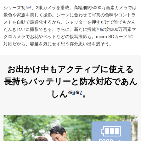
シリーズ初
※
4
、2眼カメラを搭載。高精細約5000万画素カメラでは
景色や家族を美しく撮影。シーンに合わせて写真の色味やコントラ
ストを自動で最適化するから、シャッターを押すだけで誰でもかん
たんきれいに撮影できる。さらに、新たに搭載
※
4
の約200万画素マ
クロカメラでお花やペットなどの接写撮影も。micro SDカード
※
5
対応だから、容量を気にせず思う存分思い出を残そう。
お出かけ中もアクティブに使える
長持ちバッテリーと防水対応であん
しん
。
※
6
※
7