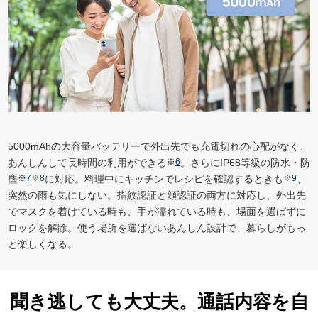
5000mAhの大容量バッテリーで外出先でも充電切れの心配がなく、
あんしんして長時間の利用ができる
※
6
。さらにIP68等級の防水・防
塵
※
7
※
8
に対応。料理中にキッチンでレシピを確認するときも
※
9
、
突然の雨も気にしない。指紋認証と顔認証の両方に対応し、外出先
でマスクを着けている時も、手が濡れている時も、場面を選ばずに
ロックを解除。使う場所を選ばないあんしん設計で、暮らしがもっ
と楽しくなる。
聞き逃しても大丈夫。通話内容を自