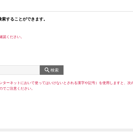
検索することができます。
確認ください。
検索
ンターネットにおいて使ってはいけないとされる漢字や記号）を使用しますと、次
のでご注意ください。