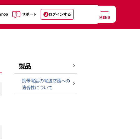
 Shop
サポート
ログインする
MENU
製品
携帯電話の電波防護への
適合性について