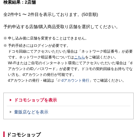
検索結果：2店舗
全2件中1 〜 2件目を表示しております。(50音順)
予約申込する店舗/購入商品受取り店舗を選択してください。
申し込み後に店舗を変更することはできません。
予約手続きにはログインが必要です。
ドコモ回線にてアクセスいただいた場合は「ネットワーク暗証番号」が必要
です。ネットワーク暗証番号については
こちら
をご確認ください。
Wi-Fiまたはご自宅のインターネット環境にてアクセスいただいた場合は「d
アカウントのID／パスワード」が必要です。ドコモの契約回線をお持ちでな
い方も、dアカウントの発行が可能です。
dアカウントの発行・確認は「
dアカウント発行
」でご確認ください。
ドコモショップを表示
量販店などを表示
ドコモショップ