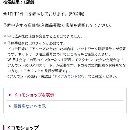
検索結果：1店舗
全1件中1件目を表示しております。(50音順)
予約申込する店舗/購入商品受取り店舗を選択してください。
申し込み後に店舗を変更することはできません。
予約手続きにはログインが必要です。
ドコモ回線にてアクセスいただいた場合は「ネットワーク暗証番号」が必要
です。ネットワーク暗証番号については
こちら
をご確認ください。
Wi-Fiまたはご自宅のインターネット環境にてアクセスいただいた場合は「d
アカウントのID／パスワード」が必要です。ドコモの契約回線をお持ちでな
い方も、dアカウントの発行が可能です。
dアカウントの発行・確認は「
dアカウント発行
」でご確認ください。
ドコモショップを表示
量販店などを表示
ドコモショップ