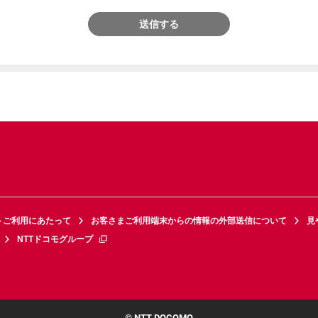
送信する
トご利用にあたって
お客さまご利用端末からの情報の外部送信について
見
NTTドコモグループ
© NTT DOCOMO