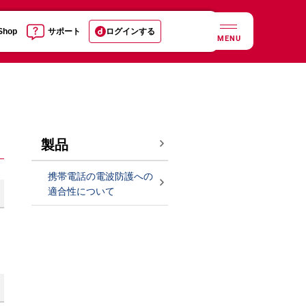
 Shop
サポート
ログインする
MENU
製品
携帯電話の電波防護への
適合性について