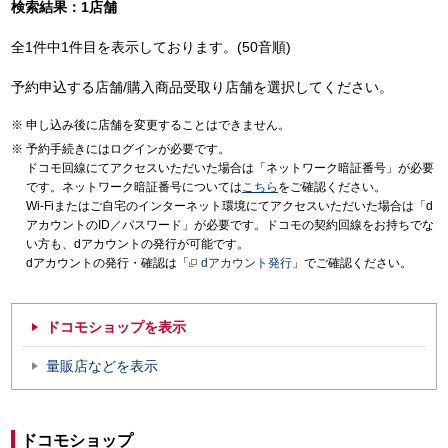
検索結果：1店舗
全1件中1件目を表示しております。(50音順)
予約申込する店舗/購入商品受取り店舗を選択してください。
申し込み後に店舗を変更することはできません。
予約手続きにはログインが必要です。
ドコモ回線にてアクセスいただいた場合は「ネットワーク暗証番号」が必要
です。ネットワーク暗証番号については
こちら
をご確認ください。
Wi-Fiまたはご自宅のインターネット環境にてアクセスいただいた場合は「d
アカウントのID／パスワード」が必要です。ドコモの契約回線をお持ちでな
い方も、dアカウントの発行が可能です。
dアカウントの発行・確認は「
dアカウント発行
」でご確認ください。
ドコモショップを表示
量販店などを表示
ドコモショップ