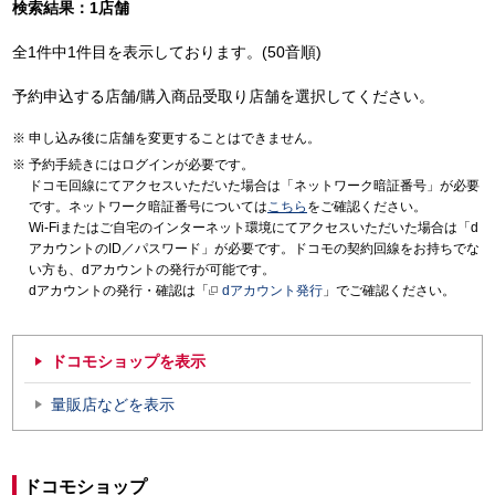
検索結果：1店舗
全1件中1件目を表示しております。(50音順)
予約申込する店舗/購入商品受取り店舗を選択してください。
申し込み後に店舗を変更することはできません。
予約手続きにはログインが必要です。
ドコモ回線にてアクセスいただいた場合は「ネットワーク暗証番号」が必要
です。ネットワーク暗証番号については
こちら
をご確認ください。
Wi-Fiまたはご自宅のインターネット環境にてアクセスいただいた場合は「d
アカウントのID／パスワード」が必要です。ドコモの契約回線をお持ちでな
い方も、dアカウントの発行が可能です。
dアカウントの発行・確認は「
dアカウント発行
」でご確認ください。
ドコモショップを表示
量販店などを表示
ドコモショップ