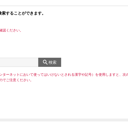
検索することができます。
確認ください。
検索
ンターネットにおいて使ってはいけないとされる漢字や記号）を使用しますと、次
のでご注意ください。