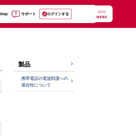
 Shop
サポート
ログインする
MENU
製品
携帯電話の電波防護への
適合性について