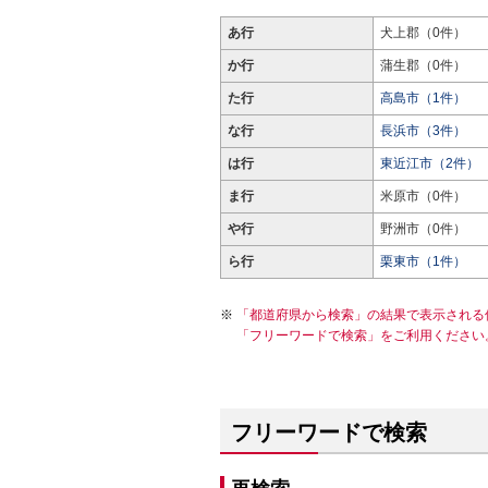
あ行
犬上郡（0件）
か行
蒲生郡（0件）
た行
高島市（1件）
な行
長浜市（3件）
は行
東近江市（2件）
ま行
米原市（0件）
や行
野洲市（0件）
ら行
栗東市（1件）
「都道府県から検索」の結果で表示される
「フリーワードで検索」をご利用ください
フリーワードで検索