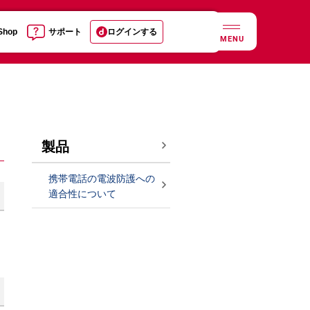
 Shop
サポート
ログインする
MENU
製品
携帯電話の電波防護への
適合性について