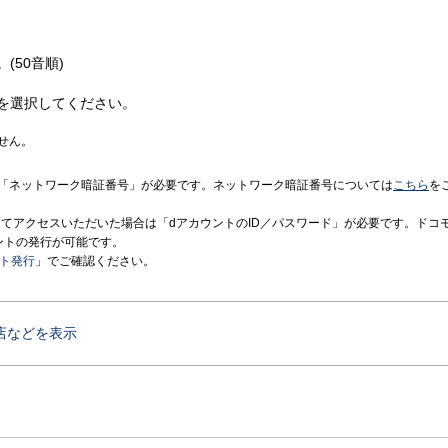
(50音順)
を選択してください。
せん。
「ネットワーク暗証番号」が必要です。ネットワーク暗証番号については
こちら
を
境にてアクセスいただいた場合は「dアカウントのID／パスワード」が必要です。ドコ
ントの発行が可能です。
ント発行
」でご確認ください。
店などを表示