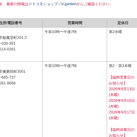
す。最新の情報は
ドコモショップ／d garden
からご確認ください。
住所/電話番号
営業時間
定休日
2
午前10時〜午後7時
第2水曜
焔魔堂町201-2
-030-391
514-0391
2
午前10時〜午後7時
第2・第3木曜
播磨田町3001
-685-737
【臨時営業日の
581-8668
お知らせ】
2026年8月13日
(木曜)
2026年9月10日
(木曜)
2026年9月17日
(木曜)
【臨時休業日の
お知らせ】