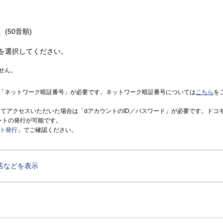
(50音順)
を選択してください。
せん。
「ネットワーク暗証番号」が必要です。ネットワーク暗証番号については
こちら
を
境にてアクセスいただいた場合は「dアカウントのID／パスワード」が必要です。ドコ
ントの発行が可能です。
ント発行
」でご確認ください。
店などを表示