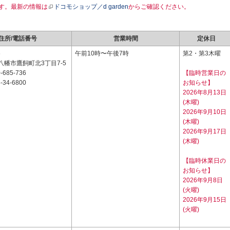
す。最新の情報は
ドコモショップ／d garden
からご確認ください。
住所/電話番号
営業時間
定休日
6
午前10時〜午後7時
第2・第3木曜
八幡市鷹飼町北3丁目7-5
-685-736
【臨時営業日の
-34-6800
お知らせ】
2026年8月13日
(木曜)
2026年9月10日
(木曜)
2026年9月17日
(木曜)
【臨時休業日の
お知らせ】
2026年9月8日
(火曜)
2026年9月15日
(火曜)