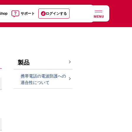
 Shop
サポート
ログインする
MENU
製品
携帯電話の電波防護への
適合性について