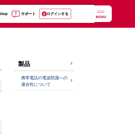
 Shop
サポート
ログインする
MENU
製品
携帯電話の電波防護への
適合性について