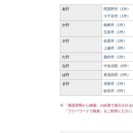
あ行
阿賀野市（1件）
小千谷市（1件）
か行
柏崎市（1件）
五泉市（1件）
さ行
佐渡市（1件）
上越市（3件）
た行
胎内市（1件）
な行
中魚沼郡（0件）
は行
東蒲原郡（0件）
ま行
見附市（1件）
妙高市（0件）
「都道府県から検索」の結果で表示される
「フリーワードで検索」をご利用ください