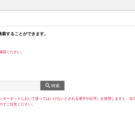
検索することができます。
確認ください。
検索
ンターネットにおいて使ってはいけないとされる漢字や記号）を使用しますと、次
のでご注意ください。