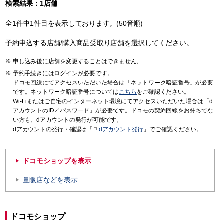
検索結果：1店舗
全1件中1件目を表示しております。(50音順)
予約申込する店舗/購入商品受取り店舗を選択してください。
申し込み後に店舗を変更することはできません。
予約手続きにはログインが必要です。
ドコモ回線にてアクセスいただいた場合は「ネットワーク暗証番号」が必要
です。ネットワーク暗証番号については
こちら
をご確認ください。
Wi-Fiまたはご自宅のインターネット環境にてアクセスいただいた場合は「d
アカウントのID／パスワード」が必要です。ドコモの契約回線をお持ちでな
い方も、dアカウントの発行が可能です。
dアカウントの発行・確認は「
dアカウント発行
」でご確認ください。
ドコモショップを表示
量販店などを表示
ドコモショップ