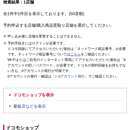
検索結果：1店舗
全1件中1件目を表示しております。(50音順)
予約申込する店舗/購入商品受取り店舗を選択してください。
申し込み後に店舗を変更することはできません。
予約手続きにはログインが必要です。
ドコモ回線にてアクセスいただいた場合は「ネットワーク暗証番号」が必要
です。ネットワーク暗証番号については
こちら
をご確認ください。
Wi-Fiまたはご自宅のインターネット環境にてアクセスいただいた場合は「d
アカウントのID／パスワード」が必要です。ドコモの契約回線をお持ちでな
い方も、dアカウントの発行が可能です。
dアカウントの発行・確認は「
dアカウント発行
」でご確認ください。
ドコモショップを表示
量販店などを表示
ドコモショップ