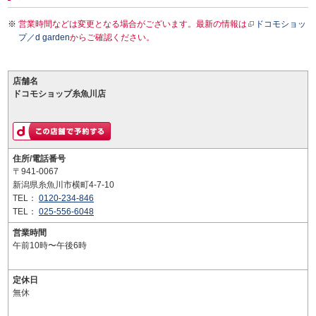
営業時間などは変更となる場合がございます。最新の情報は
ドコモショッ
プ／d garden
からご確認ください。
店舗名
ドコモショップ糸魚川店
住所/電話番号
〒941-0067
新潟県糸魚川市横町4-7-10
TEL：
0120-234-846
TEL：
025-556-6048
営業時間
午前10時〜午後6時
定休日
無休