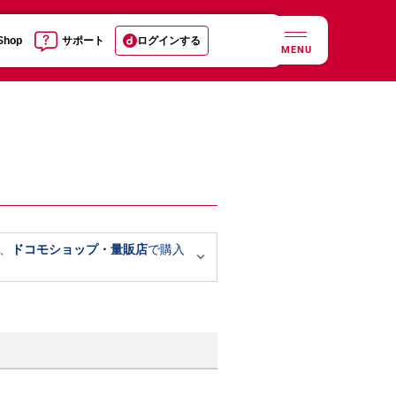
 Shop
サポート
ログインする
MENU
、
ドコモショップ・量販店
で購入
