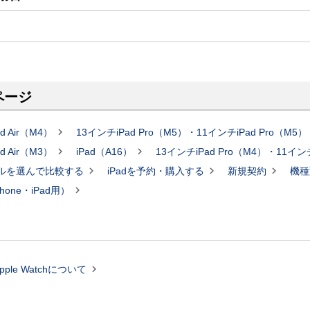
ページ

d Air（M4）
13インチiPad Pro（M5）・11インチiPad Pro（M5）


d Air（M3）
iPad（A16）
13インチiPad Pro（M4）・11インチ



デルを選んで比較する
iPadを予約・購入する
新規契約
機種

ne・iPad用）

pple Watchについて