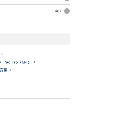
開く


iPad Pro（M4）

変更