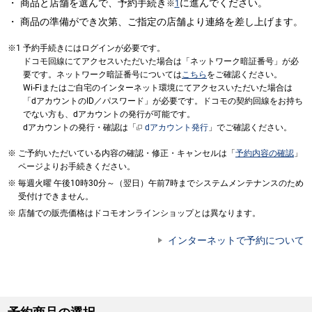
商品と店舗を選んで、予約手続き
に進んでください。
※
1
商品の準備ができ次第、ご指定の店舗より連絡を差し上げます。
予約手続きにはログインが必要です。
ドコモ回線にてアクセスいただいた場合は「ネットワーク暗証番号」が必
要です。ネットワーク暗証番号については
こちら
をご確認ください。
Wi-Fiまたはご自宅のインターネット環境にてアクセスいただいた場合は
「dアカウントのID／パスワード」が必要です。ドコモの契約回線をお持ち
でない方も、dアカウントの発行が可能です。
dアカウントの発行・確認は「
dアカウント発行
」でご確認ください。
ご予約いただいている内容の確認・修正・キャンセルは「
予約内容の確認
」
ページよりお手続きください。
毎週火曜 午後10時30分～（翌日）午前7時までシステムメンテナンスのため
受付けできません。
店舗での販売価格はドコモオンラインショップとは異なります。
インターネットで予約について