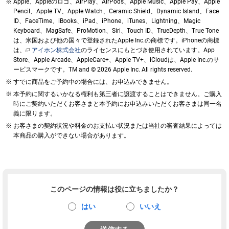
Apple、Appleのロゴ、AirPlay、AirPods、Apple Music、Apple Pay、Apple
Pencil、Apple TV、Apple Watch、Ceramic Shield、Dynamic Island、Face
ID、FaceTime、iBooks、iPad、iPhone、iTunes、Lightning、Magic
Keyboard、MagSafe、ProMotion、Siri、Touch ID、TrueDepth、True Tone
は、米国および他の国々で登録されたApple Inc.の商標です。iPhoneの商標
は、
アイホン株式会社
のライセンスにもとづき使用されています。App
Store、Apple Arcade、AppleCare+、Apple TV+、iCloudは、Apple Inc.のサ
ービスマークです。TM and © 2026 Apple Inc.
All rights reserved.
すでに商品をご予約中の場合には、お申込みできません。
本予約に関するいかなる権利も第三者に譲渡することはできません。ご購入
時にご契約いただくお客さまと本予約にお申込みいただくお客さまは同一名
義に限ります。
お客さまの契約状況や料金のお支払い状況または当社の審査結果によっては
本商品の購入ができない場合があります。
このページの情報は役に立ちましたか？
はい
いいえ