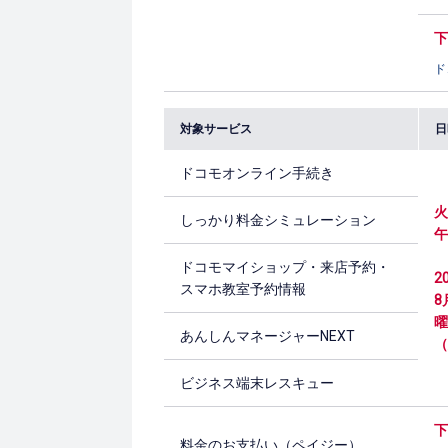
下
ド
対象サービス
日
ドコモオンライン手続き
火
しっかり料金シミュレーション
午
ドコモマイショップ・来店予約・
2
スマホ教室予約情報
8
曜
あんしんマネージャーNEXT
（
ビジネス端末レスキュー
下
料金のお支払い（ペイジー）