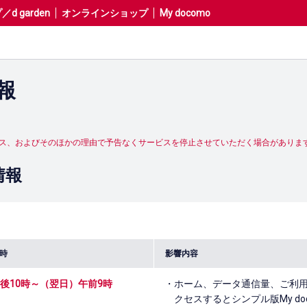
 garden
オンラインショップ
My docomo
報
。
ス、およびそのほかの理由で予告なくサービスを停止させていただく場合がありま
情報
時
影響内容
後10時～（翌日）午前9時
ホーム、データ通信量、ご利
クセスするとシンプル版My d