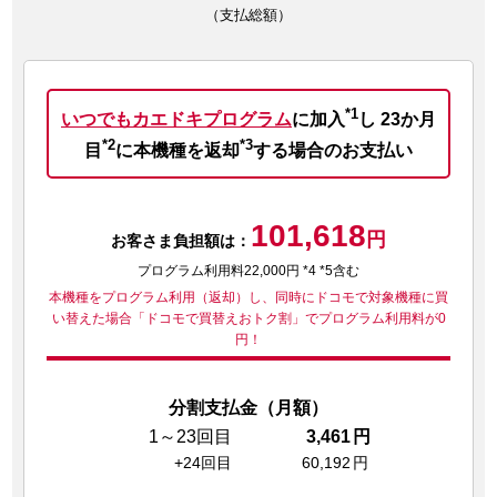
（支払総額）
*1
いつでもカエドキプログラム
に加入
し
23か月
*2
*3
目
に本機種を返却
する場合のお支払い
101,618
円
お客さま負担額は：
プログラム利用料22,000円 *4 *5含む
本機種をプログラム利用（返却）し、同時にドコモで対象機種に買
い替えた場合
「ドコモで買替えおトク割」でプログラム利用料が0
円！
分割支払金（月額）
1～23回目
3,461
円
+24回目
60,192
円