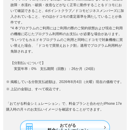
故障・水濡れ・破損・改造などがなく正常に動作することをドコモにお
いて確認できること、dポイントクラブ／ドコモビジネスメンバーズに加
入されていること、そのほかドコモの査定基準を満たしていることが条
件です。
*4 本プログラムのご利用にはご利用の際のご契約状態および現在ご利用
の機種に応じたプログラム利用料のお支払いが必要な場合があります。
*5 いつでもカエドキプログラムのご利用と同時にドコモで対象機種に買
い替えた場合、「ドコモで買替えおトク割」適用でプログラム利用料が
免除されます。
【分割払いについて】
実質年率：0% 支払期間（回数）：26か月（24回）
掲載している分割支払総額は、2026年8月4日（火曜）現在の価格です。
上記の金額は、すべて税込です。
「おてがる料金シミュレーション」で、料金プランと合わせたiPhone 17e
購入時の月々のお支払いイメージを確認することができます。
おてがる
