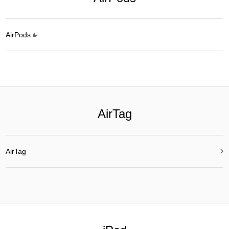
AirPods
AirTag

AirTag