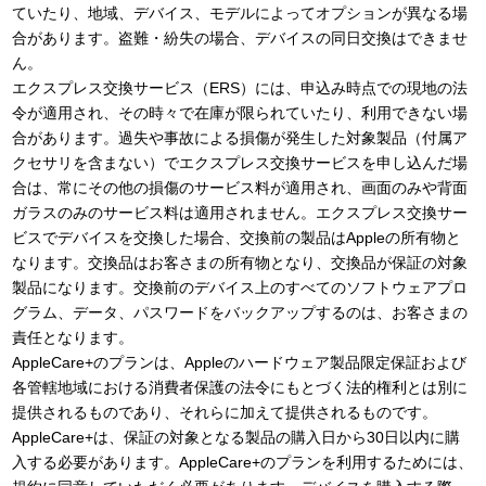
ていたり、地域、デバイス、モデルによってオプションが異なる場
合があります。盗難・紛失の場合、デバイスの同日交換はできませ
ん。
エクスプレス交換サービス（ERS）には、申込み時点での現地の法
令が適用され、その時々で在庫が限られていたり、利用できない場
合があります。過失や事故による損傷が発生した対象製品（付属ア
クセサリを含まない）でエクスプレス交換サービスを申し込んだ場
合は、常にその他の損傷のサービス料が適用され、画面のみや背面
ガラスのみのサービス料は適用されません。エクスプレス交換サー
ビスでデバイスを交換した場合、交換前の製品はAppleの所有物と
なります。交換品はお客さまの所有物となり、交換品が保証の対象
製品になります。交換前のデバイス上のすべてのソフトウェアプロ
グラム、データ、パスワードをバックアップするのは、お客さまの
責任となります。
AppleCare+のプランは、Appleのハードウェア製品限定保証および
各管轄地域における消費者保護の法令にもとづく法的権利とは別に
提供されるものであり、それらに加えて提供されるものです。
AppleCare+は、保証の対象となる製品の購入日から30日以内に購
入する必要があります。AppleCare+のプランを利用するためには、