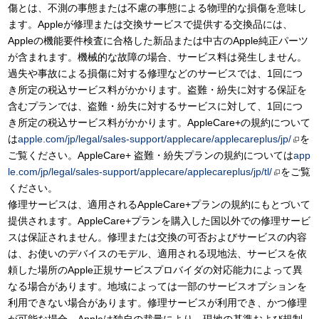
傷とは、不測の事態または不慮の事態による物理的な損傷を意味し
ます。Appleが修理または交換サービスで提供する交換品には、
Appleの機能要件検査に合格した新品または中古のApple純正パーツ
が含まれます。機械的な故障の場合、サービス料は発生しません。
過失や事故による損傷に対する修理などのサービスでは、1回につ
き所定の税込サービス料がかかります。盗難・紛失に対する保証を
含むプランでは、盗難・紛失に対するサービスに対して、1回につ
き所定の税込サービス料がかかります。AppleCare+の規約について
は
apple.com/jp/legal/sales-support/applecare/applecareplus/jp/
を
ご覧ください。AppleCare+ 盗難・紛失プランの規約については
app
le.com/jp/legal/sales-support/applecare/applecareplus/jp/tl/
をご覧
ください。
修理サービスは、適用されるAppleCare+プランの規約にもとづいて
提供されます。AppleCare+プランを購入した国以外での修理サービ
スは保証されません。修理または交換の可否およびサービスの内容
は、お使いのデバイスのモデル、適用される現地法、サービスを依
頼した場所のApple正規サービスプロバイダの対応能力によって異
なる場合があります。地域によっては一部のサービスオプションを
利用できない場合があります。修理サービスが利用でき、かつ修理