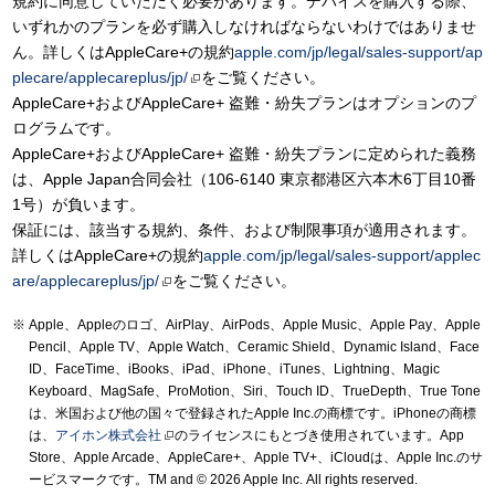
規約に同意していただく必要があります。デバイスを購入する際、
いずれかのプランを必ず購入しなければならないわけではありませ
ん。詳しくはAppleCare+の規約
apple.com/jp/legal/sales-support/ap
plecare/applecareplus/jp/
をご覧ください。
AppleCare+およびAppleCare+ 盗難・紛失プランはオプションのプ
ログラムです。
AppleCare+およびAppleCare+ 盗難・紛失プランに定められた義務
は、Apple Japan合同会社（106-6140 東京都港区六本木6丁目10番
1号）が負います。
保証には、該当する規約、条件、および制限事項が適用されます。
詳しくはAppleCare+の規約
apple.com/jp/legal/sales-support/applec
are/applecareplus/jp/
をご覧ください。
Apple、Appleのロゴ、AirPlay、AirPods、Apple Music、Apple Pay、Apple
Pencil、Apple TV、Apple Watch、Ceramic Shield、Dynamic Island、Face
ID、FaceTime、iBooks、iPad、iPhone、iTunes、Lightning、Magic
Keyboard、MagSafe、ProMotion、Siri、Touch ID、TrueDepth、True Tone
は、米国および他の国々で登録されたApple Inc.の商標です。iPhoneの商標
は、
アイホン株式会社
のライセンスにもとづき使用されています。App
Store、Apple Arcade、AppleCare+、Apple TV+、iCloudは、Apple Inc.のサ
ービスマークです。TM and © 2026 Apple Inc.
All rights reserved.