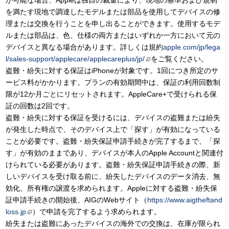
が可能な場合、Appleは独自の裁量により、現地の基準および規制
を満たす現地で調達したモデルまたは部品を使用してデバイスの修
理または交換を行うことを申し出ることができます。使用するモデ
ルまたは部品は、色、仕様の両方またはいずれか一方において元の
デバイスと異なる場合があります。詳しくは規約
apple.com/jp/lega
l/sales-support/applecare/applecareplus/jp/
をご覧ください。
盗難・紛失に対する保証はiPhoneが対象です。1回につき所定のサ
ービス料がかかります。プランの有効期間中は、保証の利用回数制
限が12か月ごとにリセットされます。AppleCare+で受けられる保
証の回数は2回です。
盗難・紛失に対する保証を受けるには、デバイスの盗難または紛失
が発生した時点で、そのデバイス上で「探す」が有効になっている
ことが必要です。盗難・紛失保証申請手続きが完了するまで、「探
す」が有効のままであり、デバイスが本人のApple Accountと関連付
けられている必要があります。盗難・紛失保証申請手続きの際、新
しいデバイスを受け取る前に、紛失したデバイスのデータ消去、無
効化、所有権の譲渡を求められます。Appleに対する盗難・紛失保
証申請手続きの開始後、AIGのWebサイト（
https://www.aigtheftand
loss.jp
）で申請を完了するよう求められます。
紛失または盗難にあったデバイスの海外での交換は、在庫が限られ