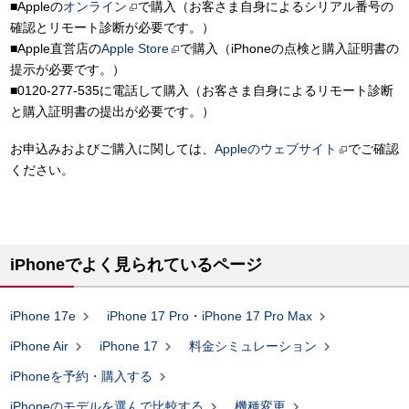
■Appleの
オンライン
で購入（お客さま自身によるシリアル番号の
確認とリモート診断が必要です。）
■Apple直営店の
Apple Store
で購入（iPhoneの点検と購入証明書の
提示が必要です。）
■
0120-277-535
に電話して購入（お客さま自身によるリモート診断
と購入証明書の提出が必要です。）
お申込みおよびご購入に関しては、
Appleのウェブサイト
でご確認
ください。
iPhoneでよく見られているページ


iPhone 17e
iPhone 17 Pro・iPhone 17 Pro Max



iPhone Air
iPhone 17
料金シミュレーション

iPhoneを予約・購入する


iPhoneのモデルを選んで比較する
機種変更