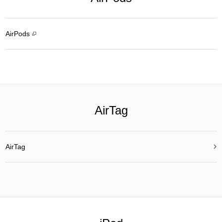
AirPods
AirTag

AirTag