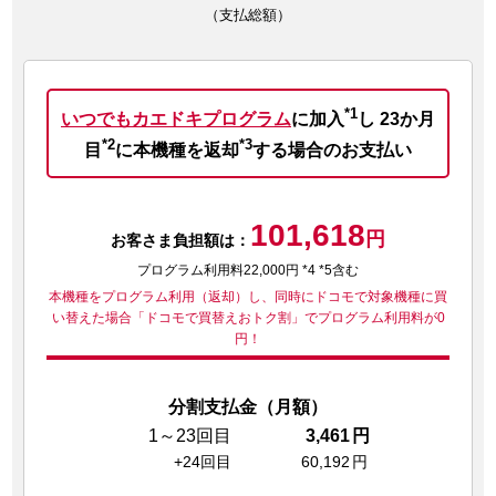
（支払総額）
*1
いつでもカエドキプログラム
に加入
し
23か月
*2
*3
目
に本機種を返却
する場合のお支払い
101,618
円
お客さま負担額は：
プログラム利用料22,000円 *4 *5含む
本機種をプログラム利用（返却）し、同時にドコモで対象機種に買
い替えた場合
「ドコモで買替えおトク割」でプログラム利用料が0
円！
分割支払金（月額）
1～23回目
3,461
円
+24回目
60,192
円