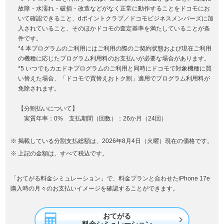
故障・水濡れ・破損・改造などがなく正常に動作することをドコモにお
いて確認できること、dポイントクラブ／ドコモビジネスメンバーズに加
入されていること、そのほかドコモの査定基準を満たしていることが条
件です。
*4 本プログラムのご利用にはご利用の際のご契約状態および現在ご利用
の機種に応じたプログラム利用料のお支払いが必要な場合があります。
*5 いつでもカエドキプログラムのご利用と同時にドコモで対象機種に買
い替えた場合、「ドコモで買替えおトク割」適用でプログラム利用料が
免除されます。
【分割払いについて】
実質年率：0% 支払期間（回数）：26か月（24回）
掲載している分割支払総額は、2026年8月4日（火曜）現在の価格です。
上記の金額は、すべて税込です。
「おてがる料金シミュレーション」で、料金プランと合わせたiPhone 17e
購入時の月々のお支払いイメージを確認することができます。
おてがる
