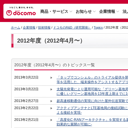
商品・サービス
お知らせ
企業情報
法
ホーム
/
企業情報
/
技術情報
/
ドコモのR&D（研究開発）
/
Topics
/ 2012年度（20
2012年度（2012年4月〜）
2012年度（2012年4月〜）のトピックス一覧
2013年3月22日
「タップでコンシェル」のトライアル提供を開
等を活用した、端末操作をアシストするアプリ
2013年3月22日
太陽光発電により運用可能な「グリーン基地局
に優しいグリーン基地局を13年度上期までに1
2013年2月27日
超高速移動通信の実現に向けた屋外伝送実験で世
2013年2月22日
アクティブアンテナとLTE基地局の接続試験に
よる接続を実現-
2013年2月21日
「高度化C-RANアーキテクチャ」を実現する基地局
効果的な展開が可能に-