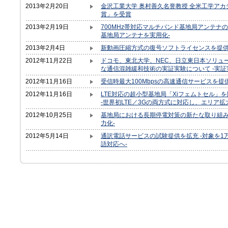
2013年2月20日
金沢工業大学 奥村善久名誉教授 全米工学ア
賞」を受賞
2013年2月19日
700MHz帯対応マルチバンド基地局アンテナ
基地局アンテナを実用化-
2013年2月4日
新動画圧縮方式の復号ソフトライセンスを提
2012年11月22日
ドコモ、東北大学、NEC、日立東日本ソリュ
な通信混雑緩和技術の実証実験について -実証
2012年11月16日
受信時最大100Mbpsの高速通信サービスを提
2012年11月16日
LTE対応の超小型基地局「Xiフェムトセル」
-世界初LTE／3Gの両方式に対応し、エリア
2012年10月25日
基地局における長期停電対策の新たな取り組み
力化-
2012年5月14日
通訳電話サービスの試験提供を拡充 -対象を1
語対応へ-