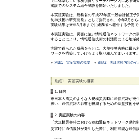
でに構築している横須賀リサーチパーク内にある研
施設でのシステム結合試験を開始いたしました。
本実証実験は、総務省の平成23年度一般会計補正予
制御技術の研究開発」として委託され、今年3月か
実験結果は来年3月末までに総務省へ報告する予定で
本実証実験は、災害に強い情報通信ネットワークの
することにより、情報通信技術の利活用による地域
実験で得られた成果をもとに、大規模災害時に最も
ワークを構築していけるよう取り組んでまいります
別紙1 実証実験の概要
別紙2 実証実験内容のイ
別紙1 実証実験の概要
1. 目的
東日本大震災のような大規模災害時に通信混雑が発
扱い、通信混雑の影響を軽減するための基盤技術を
2. 実証実験の内容
「大規模災害時における移動通信ネットワーク動的
災害時に通信混雑が発生した際に、利用可能な通信