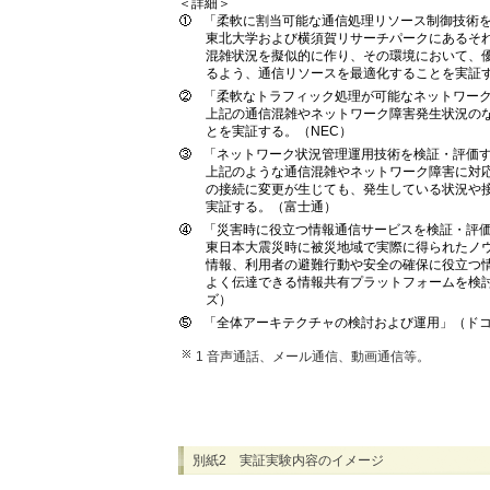
＜詳細＞
「柔軟に割当可能な通信処理リソース制御技術
東北大学および横須賀リサーチパークにあるそ
混雑状況を擬似的に作り、その環境において、
るよう、通信リソースを最適化することを実証す
「柔軟なトラフィック処理が可能なネットワーク
上記の通信混雑やネットワーク障害発生状況の
とを実証する。（NEC）
「ネットワーク状況管理運用技術を検証・評価
上記のような通信混雑やネットワーク障害に対
の接続に変更が生じても、発生している状況や
実証する。（富士通）
「災害時に役立つ情報通信サービスを検証・評
東日本大震災時に被災地域で実際に得られたノ
情報、利用者の避難行動や安全の確保に役立つ
よく伝達できる情報共有プラットフォームを検
ズ）
「全体アーキテクチャの検討および運用」（ド
1 音声通話、メール通信、動画通信等。
別紙2 実証実験内容のイメージ