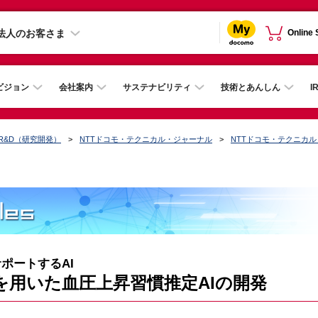
法人のお客さま
Online
ビジョン
会社案内
サステナビリティ
技術とあんしん
I
R&D（研究開発）
NTTドコモ・テクニカル・ジャーナル
NTTドコモ・テクニカ
ポートするAI
用いた血圧上昇習慣推定AIの開発