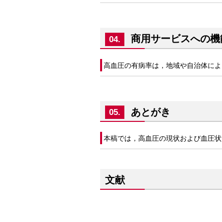
商用サービスへの機
04.
高血圧の有病率は，地域や自治体によって
あとがき
05.
本稿では，高血圧の現状および血圧状況
文献