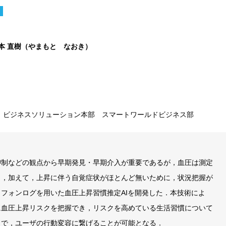
本 直樹（やまもと なおき）
社 ビジネスソリューション本部 スマートワールドビジネス部
抑制などの観点から早期発見・早期介入が重要であるが，血圧は測定
し，加えて，上昇に伴う自覚症状がほとんど無いために，状況把握が
フォンログを用いた血圧上昇習慣推定AIを開発した．本技術によ
に血圧上昇リスクを把握でき，リスクを高めている生活習慣について
とで，ユーザの行動変容に繋げることが可能となる．