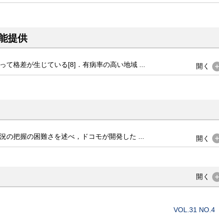
能提供
格差が生じている[8]．有病率の高い地域 ...
開く
の把握の困難さを述べ，ドコモが開発した ...
開く
開く
VOL.31 NO.4