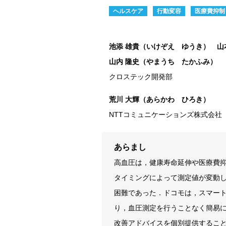
ヘルスケア
行動変容
医療費抑制
池添 雄貴（いけぞえ ゆうき） 山
山内 隆史（やまうち たかふみ）
クロステック開発部
荒川 大輝（あらかわ ひろき）
NTTコミュニケーションズ株式会
あらまし
高血圧は，健康寿命延伸や医療費
タイミングによって測定値が変動
困難であった．ドコモは，スマート
り，血圧測定を行うことなく簡易
改善アドバイスを個別提供するこ