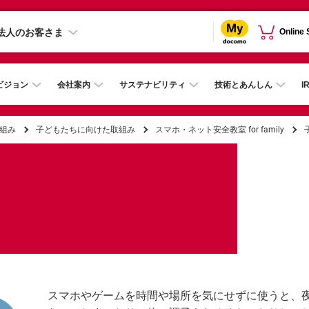
法人のお客さま
Online
ビジョン
会社案内
サステナビリティ
技術とあんしん
I
組み
子どもたちに向けた取組み​
スマホ・ネット安全教室 for family
）
スマホやゲームを時間や場所を気にせずに使うと、