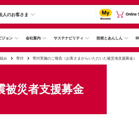
法人のお客さま
Online
ビジョン
会社案内
サステナビリティ
技術とあんしん
I
組み
寄付
寄付実施のご報告（お客さまからいただいた被災地支援募金）
震被災者支援募金