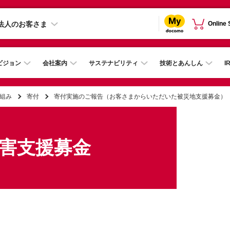
法人のお客さま
Online
ビジョン
会社案内
サステナビリティ
技術とあんしん
I
組み
寄付
寄付実施のご報告（お客さまからいただいた被災地支援募金）
災害支援募金