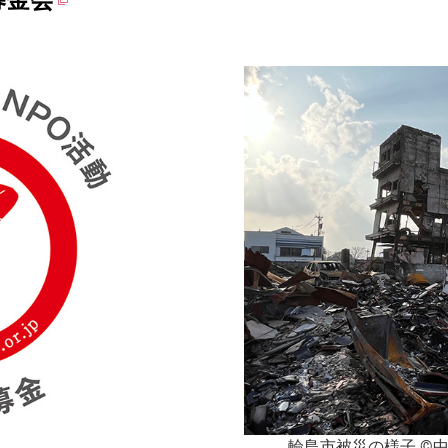
募金会
輪島市被災の様子 ©中央共同募