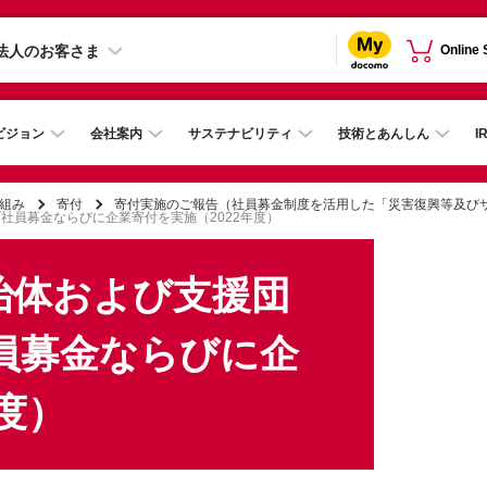
法人のお客さま
Online
ビジョン
会社案内
サステナビリティ
技術とあんしん
I
組み
寄付
寄付実施のご報告（社員募金制度を活用した「災害復興等及び
社員募金ならびに企業寄付を実施（2022年度）
治体および支援団
員募金ならびに企
度）