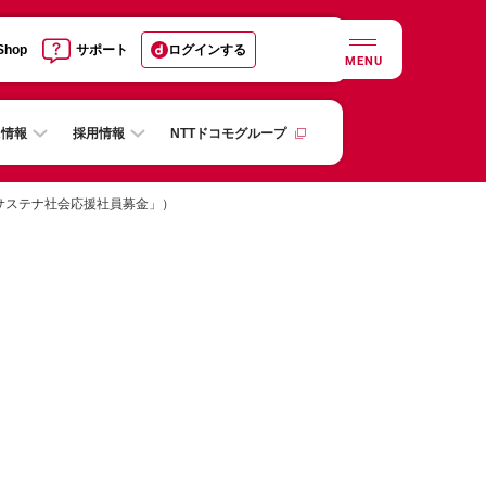
 Shop
サポート
ログインする
MENU
R情報
採用情報
NTTドコモグループ
サステナ社会応援社員募金」）