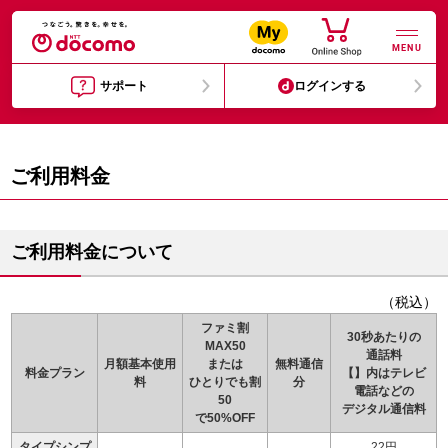
MENU
サポート
ログインする
ご利用料金
ご利用料金について
（税込）
ファミ割
30秒あたりの
MAX50
通話料
月額基本使用
または
無料通信
料金プラン
【】内はテレビ
料
ひとりでも割
分
電話などの
50
デジタル通信料
で50%OFF
タイプシンプ
22円