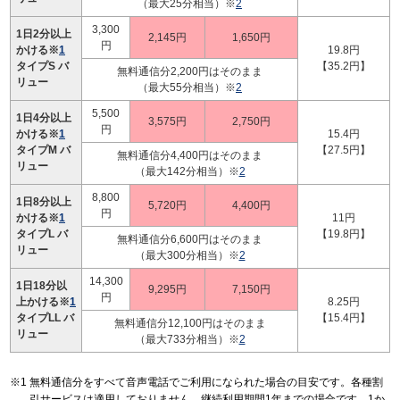
（最大25分相当）※
2
3,300
1日2分以上
2,145円
1,650円
円
かける※
1
19.8円
タイプS バ
【35.2円】
無料通信分2,200円はそのまま
リュー
（最大55分相当）※
2
5,500
1日4分以上
3,575円
2,750円
円
かける※
1
15.4円
タイプM バ
【27.5円】
無料通信分4,400円はそのまま
リュー
（最大142分相当）※
2
8,800
1日8分以上
5,720円
4,400円
円
かける※
1
11円
タイプL バ
【19.8円】
無料通信分6,600円はそのまま
リュー
（最大300分相当）※
2
14,300
1日18分以
9,295円
7,150円
円
上かける※
1
8.25円
タイプLL バ
【15.4円】
無料通信分12,100円はそのまま
リュー
（最大733分相当）※
2
無料通信分をすべて音声電話でご利用になられた場合の目安です。各種割
引サービスは適用しておりません。継続利用期間1年までの場合です。1か