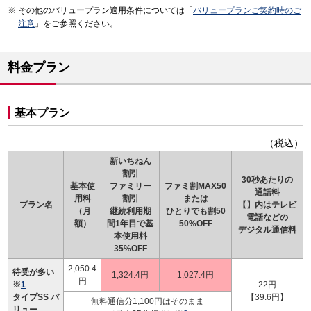
その他のバリュープラン適用条件については「
バリュープランご契約時のご
注意
」をご参照ください。
料金プラン
基本プラン
（税込）
新いちねん
割引
30秒あたりの
基本使
ファミリー
ファミ割MAX50
通話料
用料
割引
または
プラン名
【】内はテレビ
（月
継続利用期
ひとりでも割50
電話などの
額）
間1年目で基
50%OFF
デジタル通信料
本使用料
35%OFF
2,050.4
待受が多い
1,324.4円
1,027.4円
円
※
1
22円
タイプSS バ
【39.6円】
無料通信分1,100円はそのまま
リュー