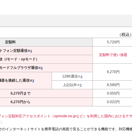
（税込
定額料
5,720円
トフォン定額通信
※
1
定額料で使い放題
信（iモード・spモード）
iモードフルブラウザ通信
※
2
6,270円
128K通信
※
4
機器を接続した通信
※
3
上記以外
8,580円
※
5
6,270円まで
0.055円
6,270円から
0.022円
ン定額対応アクセスポイント（spmode.ne.jpなど）を利用した国内におけるテ
す。
向けのインターネットサイトを携帯電話の画面で見ることができる機能です。対応機