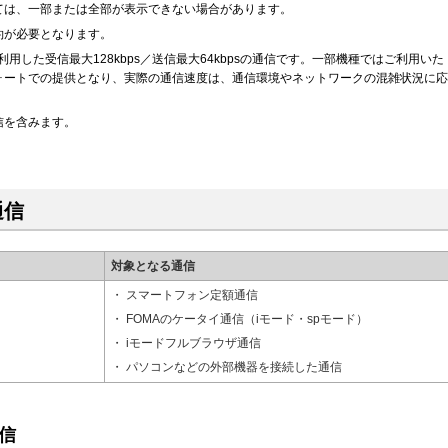
ては、一部または全部が表示できない場合があります。
約が必要となります。
用した受信最大128kbps／送信最大64kbpsの通信です。一部機種ではご利用いた
ォートでの提供となり、実際の通信速度は、通信環境やネットワークの混雑状況に応
信を含みます。
通信
対象となる通信
スマートフォン定額通信
FOMAのケータイ通信（iモード・spモード）
iモードフルブラウザ通信
パソコンなどの外部機器を接続した通信
信