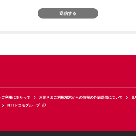
送信する
トご利用にあたって
お客さまご利用端末からの情報の外部送信について
見
NTTドコモグループ