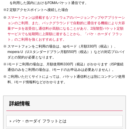
を利用した国内におけるFOMAパケット通信です。
定額アクセスポイントへ接続した場合
スマートフォンは搭載するソフトウェアのバージョンアップやアプリケーシ
ョンのご利用、また、バックグラウンドで自動的に通信する機能により大容
量データを送受信し通信料が高額になることがあり、2段階型パケット定額
サービスでも短期間に上限額に達することから、「パケ・ホーダイ フラッ
ト」のご利用を強くおすすめします。
スマートフォンをご利用の場合は、spモード（月額330円（税込））、
mopera U（Uスタンダードプラン月額550円（税込））などの対応プロバイ
ダとの契約が必要となります。
iモードご利用の場合は、月額使用料330円（税込）がかかります（ISP接続
通信のみをご利用の場合は、iモードのお申込みは必要ありません）。
ご利用いただくサイトによっては、パケット通信料とは別にコンテンツ使用
料、iモード情報料などがかかります。
詳細情報
パケ・ホーダイ フラットとは