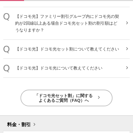
【
ドコモ光
】ファミリー割引グループ内に
ドコモ光
の契
約が2回線以上ある場合
ドコモ光
セット
割
の割引額はど
うなりますか？
【
ドコモ光
】
ドコモ光
セット
割
について教えてください
【
ドコモ光
】
ドコモ光
について教えてください
「ドコモ光セット割」に関する
よくあるご質問（FAQ）へ
料金・割引