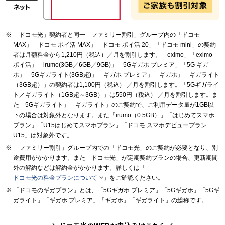
「ドコモ光」契約者と同一「ファミリー割引」グループ内の「ドコモ
MAX」「ドコモ ポイ活 MAX」「ドコモ ポイ活 20」「ドコモ mini」の契約
者は月額料金から1,210円（税込）／月を割引します。「eximo」「eximo
ポイ活」「irumo(3GB／6GB／9GB)」「5Gギガホ プレミア」「5G ギガ
ホ」「5Gギガライト(3GB超)」「ギガホ プレミア」「ギガホ」「ギガライト
（3GB超）」の契約者は1,100円（税込） ／月を割引します。「5Gギガライ
ト／ギガライト（1GB超～3GB）」は550円（税込） ／月を割引します。ま
た「5Gギガライト」「ギガライト」のご契約で、ご利用データ量が1GB以
下の場合は対象外となります。また「irumo（0.5GB）」「はじめてスマホ
プラン」「U15はじめてスマホプラン」「ドコモ スマホデビュープラン
U15」は対象外です。
「ファミリー割引」グループ内での「ドコモ光」のご契約が必要となり、別
途費用がかかります。また「ドコモ光」が定期契約プランの場合、更新期間
外の解約などは解約金がかかります。詳しくは「

ドコモ光の料金プランについて
」をご確認ください。
「ドコモのギガプラン」とは、「5Gギガホ プレミア」「5Gギガホ」「5Gギ
ガライト」「ギガホ プレミア」「ギガホ」「ギガライト」の総称です。