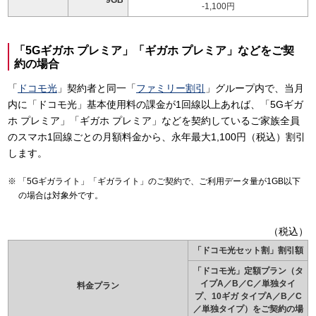
-1,100円
「5Gギガホ プレミア」「ギガホ プレミア」などをご契
約の場合
「
ドコモ光
」契約者と同一「
ファミリー割引
」グループ内で、当月
内に「ドコモ光」基本使用料の課金が1回線以上あれば、「5Gギガ
ホ プレミア」「ギガホ プレミア」などを契約しているご家族全員
のスマホ1回線ごとの月額料金から、永年最大1,100円（税込）割引
します。
「5Gギガライト」「ギガライト」のご契約で、ご利用データ量が1GB以下
の場合は対象外です。
（税込）
「ドコモ光セット割」割引額
「ドコモ光」定額プラン（タ
イプA／B／C／単独タイ
料金プラン
プ、10ギガ タイプA／B／C
／単独タイプ）をご契約の場