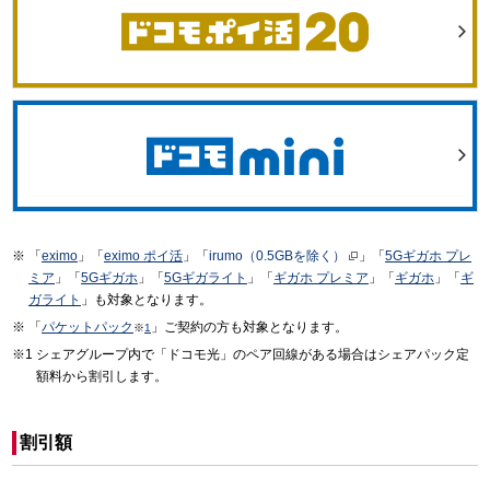
「
eximo
」「
eximo ポイ活
」「
irumo（0.5GBを除く）
」「
5Gギガホ プレ
ミア
」「
5Gギガホ
」「
5Gギガライト
」「
ギガホ プレミア
」「
ギガホ
」「
ギ
ガライト
」も対象となります。
「
パケットパック
」ご契約の方も対象となります。
※
1
シェアグループ内で「ドコモ光」のペア回線がある場合はシェアパック定
額料から割引します。
割引額