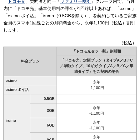
「
ドコモ光
」契約者と同一「
ファミリー割引
」グループ内で、当月
内に「ドコモ光」基本使用料の課金が1回線以上あれば、「eximo」
「eximo ポイ活」「irumo（0.5GBを除く）」を契約しているご家族
全員のスマホ1回線ごとの月額料金から、永年1,100円（税込）割引
します。
（税込）
「ドコモ光セット割」割引額
「ドコモ光」定額プラン（タイプA／B／C
料金プラン
／単独タイプ、10ギガ タイプA／B／C／単
独タイプ）をご契約の場合
eximo
永年
-1,100円
eximo ポイ活
0.5GB
-
永年
3GB
-1,100円
irumo
永年
6GB
-1,100円
永年
9GB