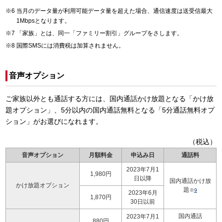
当月のデータ量が利用可能データ量を超えた場合、通信速度は送受信最大
1Mbpsとなります。
「家族」とは、同一「ファミリー割引」グループをさします。
国際SMSには消費税は加算されません。
音声オプション
ご家族以外とも通話する方には、国内通話かけ放題となる「かけ放
題オプション」、5分以内の国内通話無料となる「5分通話無料オプ
ション」がお選びになれます。
（税込）
音声オプション
月額料金
申込み日
通話料
2023年7月1
1,980円
日以降
国内通話かけ放
かけ放題オプション
題
※
9
2023年6月
1,870円
30日以前
国内通話
2023年7月1
880円