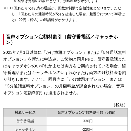
の発信は定額の対象外となり、別途料金がかかります。
1回あたり5分以内の通話が、回数無制限で定額対象となります。ただ
し、1回あたりの通話時間が5分を超過した場合、超過分について30秒ご
とに22円（税込）の通話料がかかります。
音声オプション定額料割引（留守番電話／キャッチホ
ン）
2023年7月1日以降に「かけ放題オプション」または「5分通話無料
オプション」を新たに申込み、ご契約と同月内に、留守番電話また
はキャッチホンのいずれかまたは両方をご契約されている場合、留
守番電話またはキャッチホンのいずれかまたは両方の月額料金を割
り引きします。ただし、同月内に「かけ放題オプション」または
「5分通話無料オプション」の月額料金が課金されない場合、音声
オプション定額料割引は適用されません。
（税込）
対象サービス
音声オプション定額料割引額（月額）
留守番電話
-330円
キャッチホン
-220円