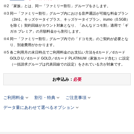
「家族」とは、同一「ファミリー割引」グループをさします。
同一「ファミリー割引」グループ内における音声通話が可能な料金プラン
（2in1、キッズケータイプラス、キッズケータイプラン、irumo（0.5GB）
を除く）契約回線がカウント対象となり、「みんなドコモ割」適用で「ギ
ガホ プレミア」の月額料金から割引します。
同一「ファミリー割引」グループ内での「ドコモ光」のご契約が必要とな
り、別途費用がかかります。
各ご利用月の末日時点でご利用料金のお支払い方法をdカード／dカード
GOLD U／dカード GOLD／dカード PLATINUM（家族カード含む）に設定
（一括請求グループは代表回線での設定）をされている方が対象です。
お申込み：
必要



ご利用料金
割引・特典
ご注意事項

データ量にあわせて選べるオプション