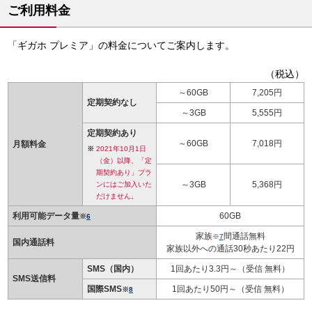
ご利用料金
「ギガホ プレミア」の料金についてご案内します。
（税込）
～60GB
7,205円
定期契約なし
～3GB
5,555円
定期契約あり
～60GB
7,018円
月額料金
2021年10月1日
（金）以降、「定
期契約あり」プラ
～3GB
5,368円
ンにはご加入いた
だけません。
利用可能データ量
60GB
※
6
家族
間通話無料
※
7
国内通話料
家族以外への通話30秒あたり22円
SMS（国内）
1回あたり3.3円～（受信 無料）
SMS送信料
国際SMS
1回あたり50円～（受信 無料）
※
8