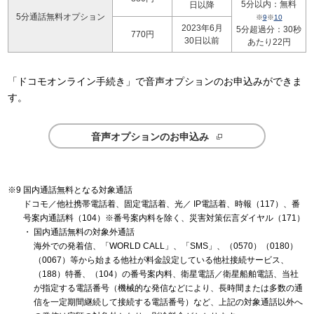
5分以内：無料
日以降
5分通話無料オプション
※
9
※
10
2023年6月
5分超過分：30秒
770円
30日以前
あたり22円
「ドコモオンライン手続き」で音声オプションのお申込みができま
す。
音声オプションのお申込み
国内通話無料となる対象通話
ドコモ／他社携帯電話着、固定電話着、光／ IP電話着、時報（117）、番
号案内通話料（104）※番号案内料を除く、災害対策伝言ダイヤル（171）
国内通話無料の対象外通話
海外での発着信、「WORLD CALL」、「SMS」、（0570）（0180）
（0067）等から始まる他社が料金設定している他社接続サービス、
（188）特番、（104）の番号案内料、衛星電話／衛星船舶電話、当社
が指定する電話番号（機械的な発信などにより、長時間または多数の通
信を一定期間継続して接続する電話番号）など、上記の対象通話以外へ