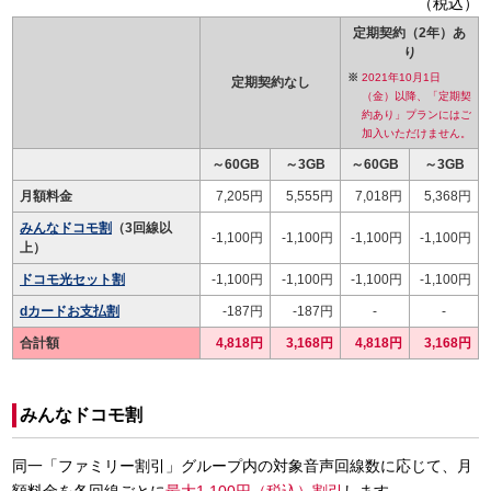
（税込）
定期契約（2年）あ
り
2021年10月1日
定期契約なし
（金）以降、「定期契
約あり」プランにはご
加入いただけません。
～60GB
～3GB
～60GB
～3GB
月額料金
7,205円
5,555円
7,018円
5,368円
みんなドコモ割
（3回線以
-1,100円
-1,100円
-1,100円
-1,100円
上）
ドコモ光セット割
-1,100円
-1,100円
-1,100円
-1,100円
dカードお支払割
-187円
-187円
-
-
合計額
4,818円
3,168円
4,818円
3,168円
みんなドコモ割
同一「ファミリー割引」グループ内の対象音声回線数に応じて、月
額料金を各回線ごとに
最大1,100円（税込）割引
します。